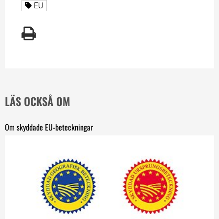
Alla sidor taggade med
EU
LÄS OCKSÅ OM
Om skyddade EU-beteckningar