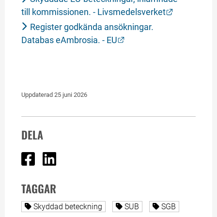
Länk till a
till kommissionen. - Livsmedelsverket
Register godkända ansökningar. 
Länk till annan webbpla
Databas eAmbrosia. - EU
Uppdaterad 
25 juni 2026
DELA
Dela på Facebook
Dela på Linked In
TAGGAR
Alla sidor taggade med
Alla sidor taggade med
Alla sidor tagg
Skyddad beteckning
SUB
SGB