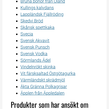
Bruna bönor från Öland
Kullings kalvdans
Lappländsk Fjällröding
Skedvi Bröd
Skånsk spettkaka
Svecia
Svensk Akvavit
Svensk Punsch
Svensk Vodka
Sörmlands Ädel
Vindelnrökt skinka
Vit färsksaltad Östgötagurka
Värmländskt skrädmjöl
Äkta Gränna Polkagrisar
Äpplen från Äppledalen
Produkter som har ansökt om 