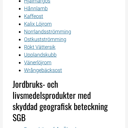
Hjälmargös
Hånnlamb
Kaffeost
Kalix Löjrom
Norrlandsströmming
Ostkustströmming
Rökt Vättersik
Upplandskubb
Vänerlöjrom
Wrångebäcksost
Jordbruks- och 
livsmedelsprodukter med 
skyddad geografisk beteckning 
SGB