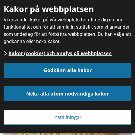
Gå till innehåll
Kakor på webbplatsen
M
Vi använder kakor på vår webbplats för att ge dig en bra
funktionalitet och för att samla in statistik som vi använder
Hem
/
Fördjupning
/
Skyddad EU-beteckning
/
Produkter
som underlag för att förbättra webbplatsen. Du kan välja att
med skyddad EU-beteckning
godkänna eller neka kakor.
Kakor (cookies) och analys på webbplatsen
Produkter med skyddad 
Godkänn alla kakor
EU-beteckning
Neka alla utom nödvändiga kakor
Inställningar