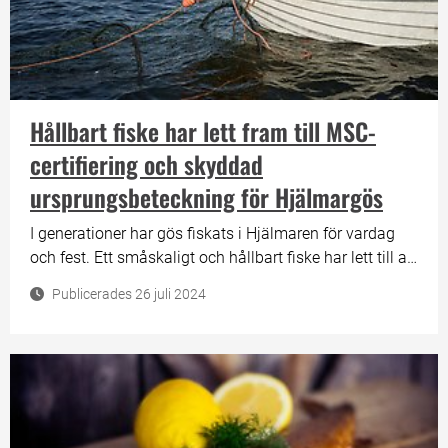
Hållbart fiske har lett fram till MSC-
certifiering och skyddad
ursprungsbeteckning för Hjälmargös
I generationer har gös fiskats i Hjälmaren för vardag
och fest. Ett småskaligt och hållbart fiske har lett till att
fisket av Hjälmargös var först ut i världen med att som
Publicerades 26 juli 2024
insjöfisk få en MSC-certifiering. Nu skyddas den också
av EU-kommissionen med en skyddad
ursprungsbeteckning.