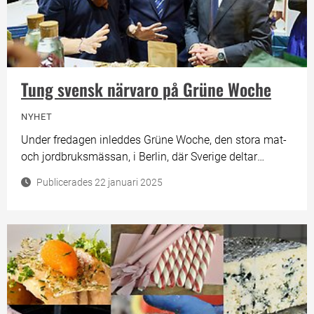
Tung svensk närvaro på Grüne Woche
NYHET
Under fredagen inleddes Grüne Woche, den stora mat-
och jordbruksmässan, i Berlin, där Sverige deltar
genom en representationsmonter i Jordbruksverkets
Publicerades 22 januari 2025
regi. Både statsminister Ulf Kristersson och
landsbygdsminister Peter Kullgren var på plats. Under
10 dagar möter 19 svenska livsmedels- och
måltidsturismföretag drygt 300 000 nyfikna tyska
besökare.