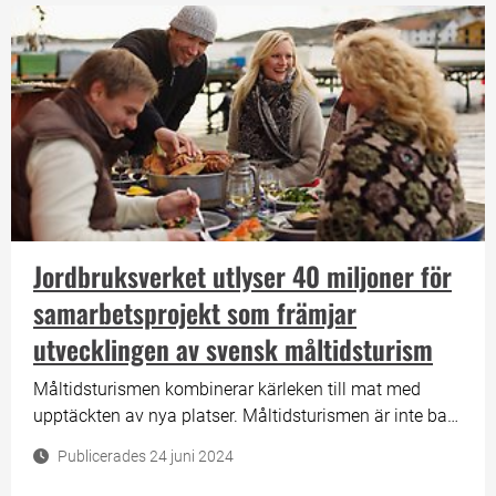
hantverkskunnande skyddas nu inom EU med en
skyddad geografisk beteckning.
Jordbruksverket utlyser 40 miljoner för
samarbetsprojekt som främjar
utvecklingen av svensk måltidsturism
Måltidsturismen kombinerar kärleken till mat med
upptäckten av nya platser. Måltidsturismen är inte bara
en chans för besökare att njuta av goda lokala smaker,
Publicerades 24 juni 2024
utan också ett sätt att bevara och främja svensk
matkultur, bidra till ekonomisk tillväxt och fler