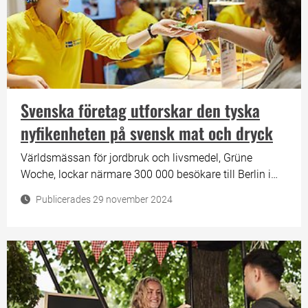
Svenska företag utforskar den tyska
nyfikenheten på svensk mat och dryck
Världsmässan för jordbruk och livsmedel, Grüne
Woche, lockar närmare 300 000 besökare till Berlin i
januari varje år. För sjätte gången kommer det finnas
Publicerades 29 november 2024
en svensk representationsmonter där 19 svenska
företag ska testa den tyska marknaden. Utställarna
finslipar under hösten planerna för hur de bäst
presenterar sina olika produkter och destinationer i
montern.