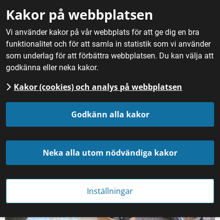
Gå till innehåll
Kakor på webbplatsen
M
Vi använder kakor på vår webbplats för att ge dig en bra
funktionalitet och för att samla in statistik som vi använder
Hem
/
Nyheter
som underlag för att förbättra webbplatsen. Du kan välja att
Nyheter
godkänna eller neka kakor.
Kakor (cookies) och analys på webbplatsen
PRENUMERERA
PÅ VÅRA NYHETER
Godkänn alla kakor
FILTRERA DIN SÖKNING
Neka alla utom nödvändiga kakor
Inställningar