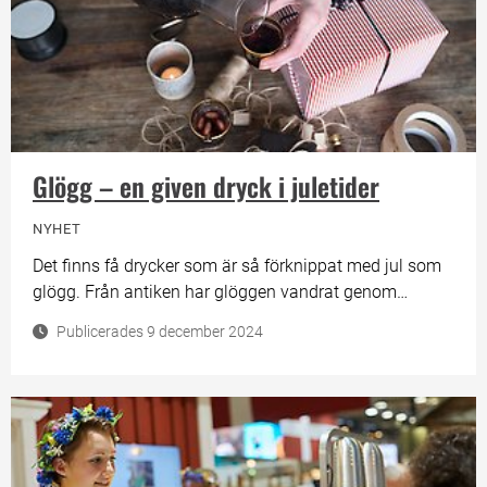
Glögg – en given dryck i juletider
NYHET
Det finns få drycker som är så förknippat med jul som
glögg. Från antiken har glöggen vandrat genom
historien till att idag tillverkas i en uppsjö av varianter.
Publicerades 9 december 2024