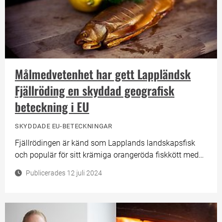
Målmedvetenhet har gett Lappländsk
Fjällröding en skyddad geografisk
beteckning i EU
SKYDDADE EU-BETECKNINGAR
Fjällrödingen är känd som Lapplands landskapsfisk
och populär för sitt krämiga orangeröda fiskkött med
smak av löjrom och umami. Att Lappländsk Fjällröding
Publicerades 12 juli 2024
nu har tilldelats en skyddad geografisk beteckning
inom EU kan hjälpa till att lyfta fram fiskens kvalitéter
till fler konsumenter och bidra till näringen i regionen
och vattenbruket i Sverige.