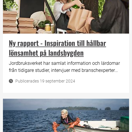
Ny rapport - Inspiration till hållbar
lönsamhet på landsbygden
Jordbruksverket har samlat information och lärdomar
från tidigare studier, intervjuer med branschexperter
och goda exempel på hållbart företagande på
Publicerades 19 september 2024
landsbygden i en rapport. Den kan vara ett bra stöd för
småskaliga mathantverks-, livsmedels- och
måltidsturismföretag på den svenska landsbygden.