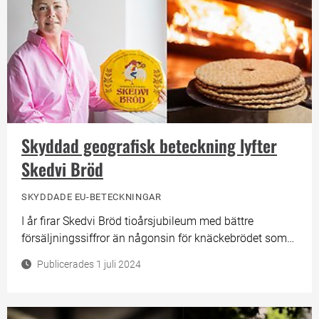
Skyddad geografisk beteckning lyfter
Skedvi Bröd
SKYDDADE EU-BETECKNINGAR
I år firar Skedvi Bröd tioårsjubileum med bättre
försäljningssiffror än någonsin för knäckebrödet som
bakas i vedeldade ugnar i Stora Skedvi i Dalarna. Den
Publicerades 1 juli 2024
skyddade geografiska beteckningen som Skedvi Bröd
fick i november 2023 tror de kan ha bidragit till vårens
försäljningsrekord.