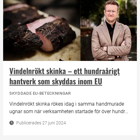
Vindelnrökt skinka – ett hundraårigt
hantverk som skyddas inom EU
SKYDDADE EU-BETECKNINGAR
Vindelnrökt skinka rökes idag i samma handmurade
ugnar som när verksamheten startade för över hundra
år sedan. Ugnarna eldas med alved från trakten och
Publicerades 27 juni 2024
som ger skinkan en doft av lägereld och whiskey.
Vindelnrökt skinka som är resultatet av detta