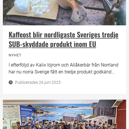
Kaffeost blir nordligaste Sveriges tredje
SUB-skyddade produkt inom EU
NYHET
I efterföljd av Kalix löjrom och Allåkerbär från Norrland
har nu norra Sverige fått en tredje produkt godkänd
med Skyddad ursprungsbeteckning (SUB) inom EU. Det
Publicerades 26 juni 2025
handlar om Kaffeost. Kaffeost är en färskost framställd
av mjölk från ren, get eller ko som i bitform läggs i hett
kaffe för att sedan fiskas upp och förtäras tillsammans
med kaffet. Tillverkningen av Kaffeost får bara ske i
nordligaste Sverige, omfattande landskapen
Norrbotten, Västerbotten, Lappland, Jämtland,
Härjedalen och Ångermanland och mjölkråvaran