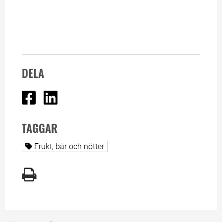
DELA
Dela på Facebook
Dela på Linked In
TAGGAR
Alla sidor taggade med
Frukt, bär och nötter