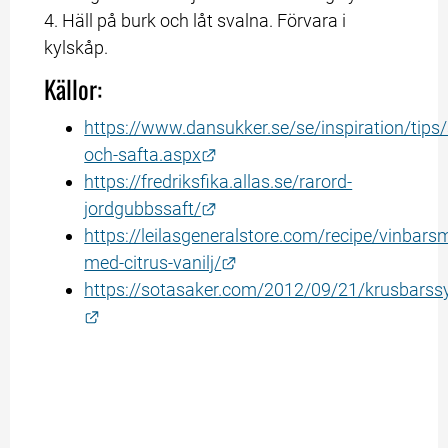
4. Häll på burk och låt svalna. Förvara i 
kylskåp.
Källor:
https://www.dansukker.se/se/inspiration/tips/
Länk till annan webbplats.
och-safta.aspx
https://fredriksfika.allas.se/rarord-
Länk till annan webbplats.
jordgubbssaft/
https://leilasgeneralstore.com/recipe/vinbar
Länk till annan webbplats.
med-citrus-vanilj/
https://sotasaker.com/2012/09/21/krusbarssy
Länk till annan webbplats.