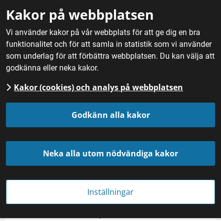
Gå till innehåll
Kakor på webbplatsen
M
Vi använder kakor på vår webbplats för att ge dig en bra
funktionalitet och för att samla in statistik som vi använder
Hem
/
Nyheter
som underlag för att förbättra webbplatsen. Du kan välja att
godkänna eller neka kakor.
Kakor (cookies) och analys på webbplatsen
Godkänn alla kakor
Neka alla utom nödvändiga kakor
Nu börjar bären mogna i våra trädgårdar. Foto: Serghei
Velusceac/Mostphotos.
Inställningar
NYHET
Publicerades 
14 juli 2020