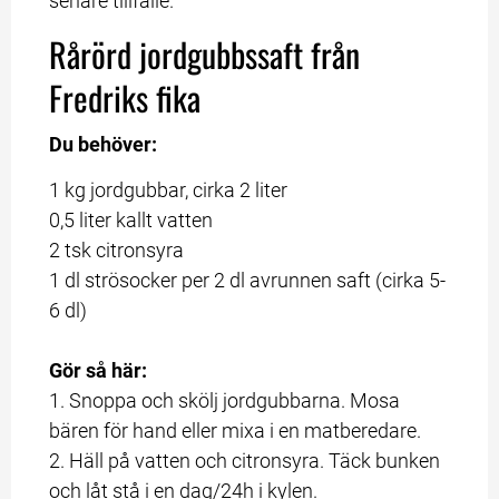
senare tillfälle.
Rårörd jordgubbssaft från 
Fredriks fika
Du behöver:
1 kg jordgubbar, cirka 2 liter
0,5 liter kallt vatten
2 tsk citronsyra
1 dl strösocker per 2 dl avrunnen saft (cirka 5-
6 dl)
Gör så här:
1. Snoppa och skölj jordgubbarna. Mosa 
bären för hand eller mixa i en matberedare.
2. Häll på vatten och citronsyra. Täck bunken 
och låt stå i en dag/24h i kylen.