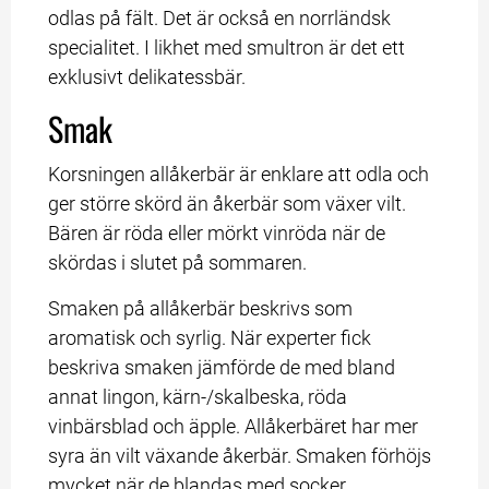
odlas på fält. Det är också en norrländsk 
specialitet. I likhet med smultron är det ett 
exklusivt delikatessbär.
Smak
Korsningen allåkerbär är enklare att odla och 
ger större skörd än åkerbär som växer vilt. 
Bären är röda eller mörkt vinröda när de 
skördas i slutet på sommaren.
Smaken på allåkerbär beskrivs som 
aromatisk och syrlig. När experter fick 
beskriva smaken jämförde de med bland 
annat lingon, kärn-/skalbeska, röda 
vinbärsblad och äpple. Allåkerbäret har mer 
syra än vilt växande åkerbär. Smaken förhöjs 
mycket när de blandas med socker.