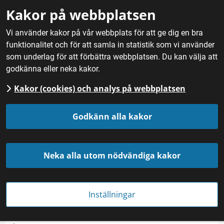
Gå till innehåll
Kakor på webbplatsen
M
Vi använder kakor på vår webbplats för att ge dig en bra
funktionalitet och för att samla in statistik som vi använder
Hem
/
Mat
/
Frukt, bär och svamp
/
Allåkerbär från Norrland
som underlag för att förbättra webbplatsen. Du kan välja att
godkänna eller neka kakor.
Kakor (cookies) och analys på webbplatsen
Allåkerbär från Norrland
Godkänn alla kakor
Neka alla utom nödvändiga kakor
Inställningar