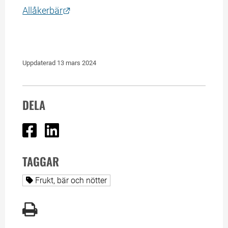
Länk till annan webbplats.
Allåkerbär
Uppdaterad 
13 mars 2024
DELA
Dela på Facebook
Dela på Linked In
TAGGAR
Alla sidor taggade med
Frukt, bär och nötter