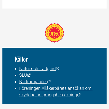
Källor
Länk till annan webbplats
Natur och tradgard
Länk till annan webbplats.
SLU
Länk till annan webbplats.
Bärfrämjandet
Föreningen Allåkerbärets ansökan om 
Länk till anna
skyddad ursprungsbeteckning