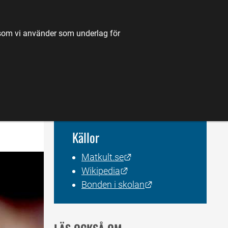
TILL JORDBRUKSVERKET.SE
OM OSS
KONTAKT
k som vi använder som underlag för
K
NYHETER
FÖRDJUPNING
KARTA
Källor
Länk till annan webbplat
Matkult.se
Länk till annan webbplats
Wikipedia
Länk till annan web
Bonden i skolan