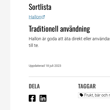
Sortlista
Länk till annan webbplats.
Hallon
Traditionell användning
Hallon är goda att äta direkt eller användas 
till te.
Uppdaterad 
18 juli 2023
DELA
TAGGAR
Dela på Facebook
Dela på Linked In
Alla sidor tag
Frukt, bär och 