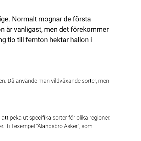
rige. Normalt mognar de första 
lon är vanligast, men det förekommer 
 tio till femton hektar hallon i 
den. Då använde man vildväxande sorter, men 
t peka ut specifika sorter för olika regioner. 
er. Till exempel ”Älandsbro Asker”, som 