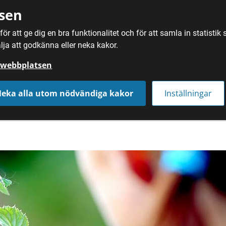
sen
ör att ge dig en bra funktionalitet och för att samla in statisti
SÖK
MAT
DRYC
lja att godkänna eller neka kakor.
å webbplatsen
eka alla utom nödvändiga kakor
Inställningar