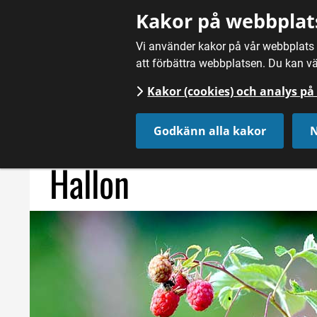
Gå till innehåll
Kakor på webbplat
Vi använder kakor på vår webbplats f
att förbättra webbplatsen. Du kan vä
Kakor (cookies) och analys p
Hem
/
Mat
/
Frukt, bär och svamp
/
Hallon
Godkänn alla kakor
N
Hallon