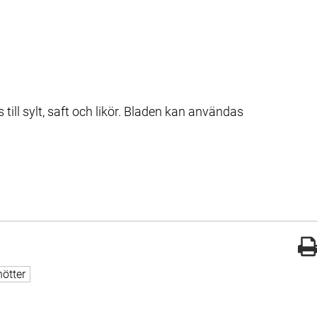
till sylt, saft och likör. Bladen kan användas 
gade med
nötter