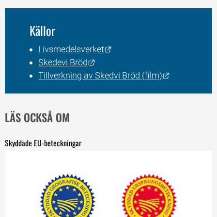
Källor
Länk till annan webbplats.
Livsmedelsverket
Länk till annan webbplats.
Skedevi Bröd
Länk till an
Tillverkning av Skedvi Bröd (film)
LÄS OCKSÅ OM
Skyddade EU-beteckningar