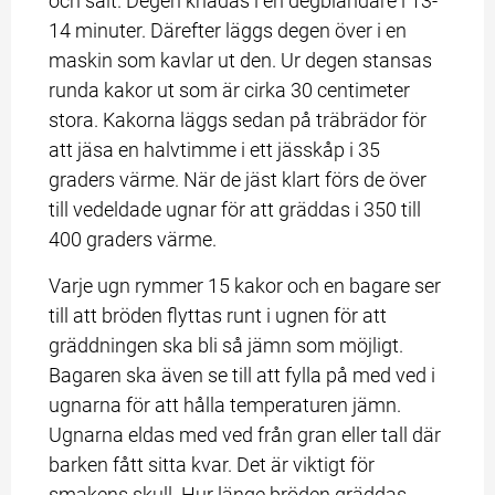
och salt. Degen knådas i en degblandare i 13-
14 minuter. Därefter läggs degen över i en 
maskin som kavlar ut den. Ur degen stansas 
runda kakor ut som är cirka 30 centimeter 
stora. Kakorna läggs sedan på träbrädor för 
att jäsa en halvtimme i ett jässkåp i 35 
graders värme. När de jäst klart förs de över 
till vedeldade ugnar för att gräddas i 350 till 
400 graders värme.
Varje ugn rymmer 15 kakor och en bagare ser 
till att bröden flyttas runt i ugnen för att 
gräddningen ska bli så jämn som möjligt. 
Bagaren ska även se till att fylla på med ved i 
ugnarna för att hålla temperaturen jämn. 
Ugnarna eldas med ved från gran eller tall där 
barken fått sitta kvar. Det är viktigt för 
smakens skull. Hur länge bröden gräddas 