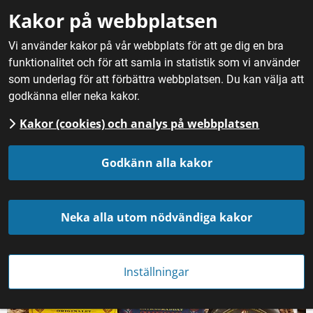
Gå till innehåll
Kakor på webbplatsen
M
Vi använder kakor på vår webbplats för att ge dig en bra
funktionalitet och för att samla in statistik som vi använder
Hem
/
Mat
/
Bröd och bakverk
/
Skedvi Bröd Original och
som underlag för att förbättra webbplatsen. Du kan välja att
Extragräddat
godkänna eller neka kakor.
Kakor (cookies) och analys på webbplatsen
Skedvi Bröd Originalet 
Godkänn alla kakor
och Extragräddat
Neka alla utom nödvändiga kakor
Inställningar