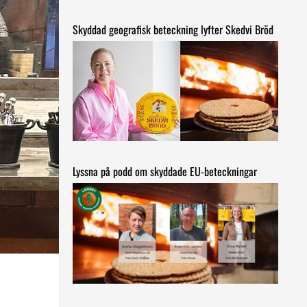
Skyddad geografisk beteckning lyfter Skedvi Bröd
Lyssna på podd om skyddade EU-beteckningar