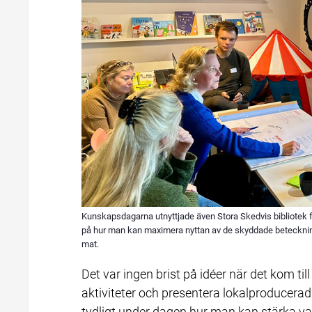
Kunskapsdagarna utnyttjade även Stora Skedvis bibliotek 
på hur man kan maximera nyttan av de skyddade beteckning
mat.
Det var ingen brist på idéer när det kom till 
aktiviteter och presentera lokalproducerad
tydligt under dagen hur man kan stärka 