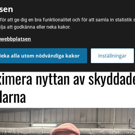
sen
ör att ge dig en bra funktionalitet och för att samla in statisti
SÖK
MAT
DRYC
lja att godkänna eller neka kakor.
å webbplatsen
ör att maximera nyttan av skyddade EU-beteckningar i Dalarna
eka alla utom nödvändiga kakor
Inställningar
imera nyttan av skyddade
larna