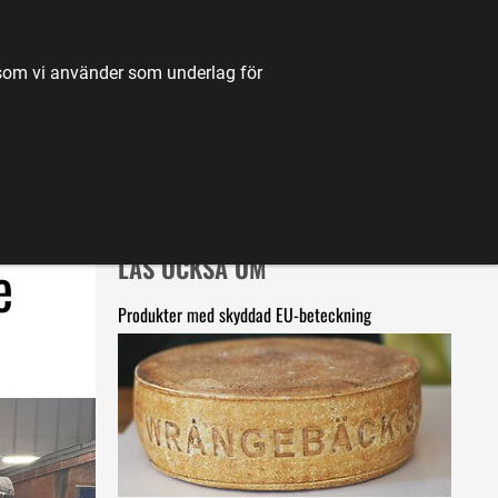
TILL JORDBRUKSVERKET.SE
OM OSS
KONTAKT
k som vi använder som underlag för
K
NYHETER
FÖRDJUPNING
KARTA
 
LÄS OCKSÅ OM
Produkter med skyddad EU-beteckning