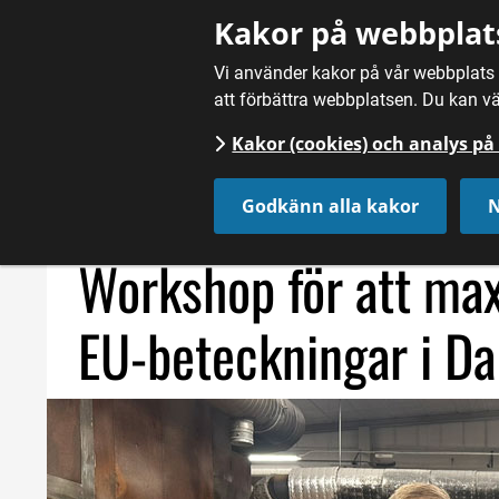
Gå till innehåll
Kakor på webbplat
Vi använder kakor på vår webbplats f
att förbättra webbplatsen. Du kan vä
Kakor (cookies) och analys p
Hem
/
Fördjupning
/
Skyddad EU-beteckning
/
Workshop f
Godkänn alla kakor
N
Workshop för att max
EU-beteckningar i Da