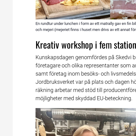
En rundtur under lunchen i form av ett matrally gav en fin b
och mejeri (mejeriet finns i huset men drivs av ett annat för
Kreativ workshop i fem statio
Kunskapsdagen genomfördes på Skedvi brö
företagare och olika representanter som a
samt företag inom besöks- och livsmedels
Jordbruksverket var på plats och dagen höl
räkning arbetar med stöd till producentfören
möjligheter med skyddad EU-beteckning.