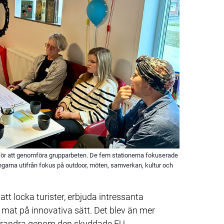
för att genomföra grupparbeten. De fem stationerna fokuserade
arna utifrån fokus på outdoor, möten, samverkan, kultur och
att locka turister, erbjuda intressanta 
 mat på innovativa sätt. Det blev än mer 
varandra genom den skyddade EU-