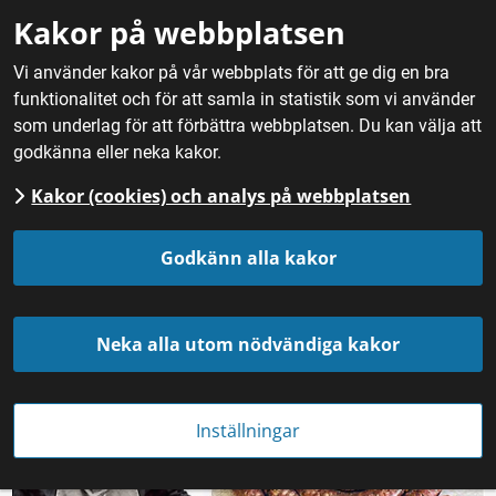
Gå till innehåll
Kakor på webbplatsen
M
Vi använder kakor på vår webbplats för att ge dig en bra
funktionalitet och för att samla in statistik som vi använder
Hem
/
Fördjupning
/
Mathantverk
/
Niklas driver charkuteri i
som underlag för att förbättra webbplatsen. Du kan välja att
Järvsö
godkänna eller neka kakor.
Kakor (cookies) och analys på webbplatsen
Niklas driver charkuteri i 
Godkänn alla kakor
Järvsö
Neka alla utom nödvändiga kakor
Inställningar