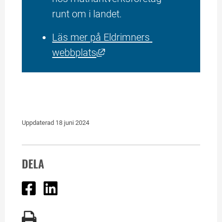
runt om i landet.
Läs mer på Eldrimners 
Länk till annan webbplats, ö
webbplats
Uppdaterad 
18 juni 2024
DELA
Dela på Facebook
Dela på Linked In