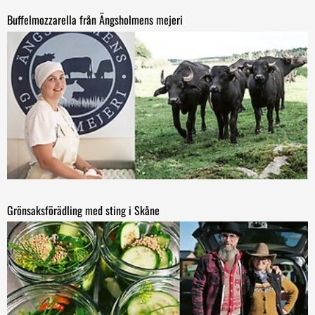
Buffelmozzarella från Ängsholmens mejeri
Grönsaksförädling med sting i Skåne