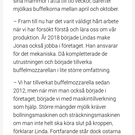
sina mammor i åtta till tio veckor, därefter 
mjölkas buffelkorna mellan april och oktober.
– Fram till nu har det varit väldigt hårt arbete 
när vi har försökt förstå och lära oss om vår 
produktion. År 2018 började Lindas make 
Jonas också jobba i företaget. Han ansvarar 
för det mekaniska. Då kompletterade de 
utrustningen och började tillverka 
buffelmozzarellan i lite större omfattning.
– Vi har tillverkat buffelmozzarella sedan 
2012, men när min man också började i 
företaget, började vi med maskintillverkning 
som hjälp. Större mängder mjölk kräver 
bollningsmaskinen och sträckningsmaskinen 
om man inte helt ska köra slut på kroppen, 
förklarar Linda. Fortfarande står dock ostarna 