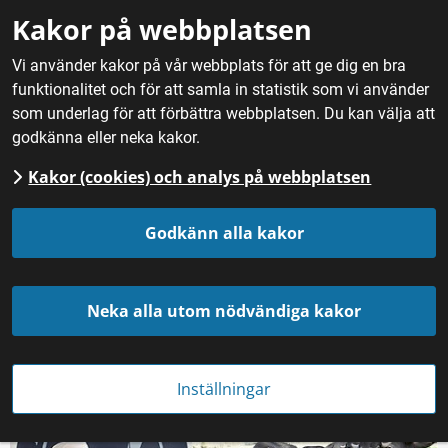
Gå till innehåll
Kakor på webbplatsen
M
Vi använder kakor på vår webbplats för att ge dig en bra
funktionalitet och för att samla in statistik som vi använder
Hem
/
Fördjupning
/
Mathantverk
/
Buffelmozzarella från
som underlag för att förbättra webbplatsen. Du kan välja att
Ängsholmens mejeri
godkänna eller neka kakor.
Kakor (cookies) och analys på webbplatsen
Linda producerar 
Godkänn alla kakor
buffelmozzarella på 
Ängsholmens gårdsmejeri 
Neka alla utom nödvändiga kakor
i Uppland
Inställningar