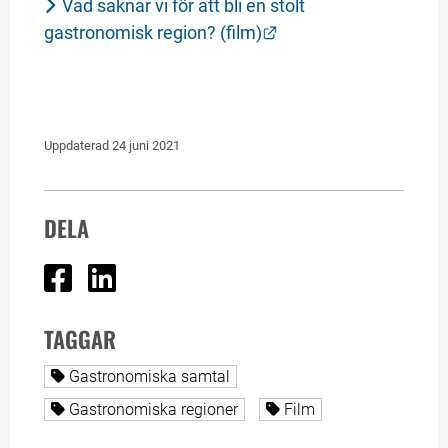
Vad saknar vi för att bli en stolt 
Länk till annan webbp
gastronomisk region? (film)
Uppdaterad 
24 juni 2021
DELA
Dela på Facebook
Dela på Linked In
TAGGAR
Alla sidor taggade med
Gastronomiska samtal
Alla sidor taggade med
Alla sidor taggade med
Gastronomiska regioner
Film