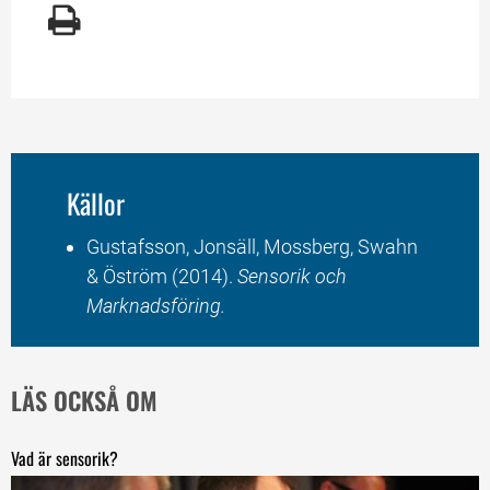
Källor
Gustafsson, Jonsäll, Mossberg, Swahn 
& Öström (2014). 
Sensorik och 
Marknadsföring.
LÄS OCKSÅ OM
Vad är sensorik?