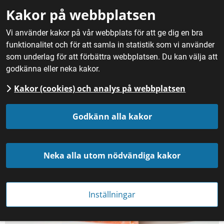
Gå till innehåll
Kakor på webbplatsen
M
Vi använder kakor på vår webbplats för att ge dig en bra
funktionalitet och för att samla in statistik som vi använder
Hem
/
Fördjupning
/
Gastronomi och sensorik
/
Vad är
som underlag för att förbättra webbplatsen. Du kan välja att
gastronomi?
godkänna eller neka kakor.
Kakor (cookies) och analys på webbplatsen
Vad är gastronomi?
Godkänn alla kakor
Neka alla utom nödvändiga kakor
Inställningar