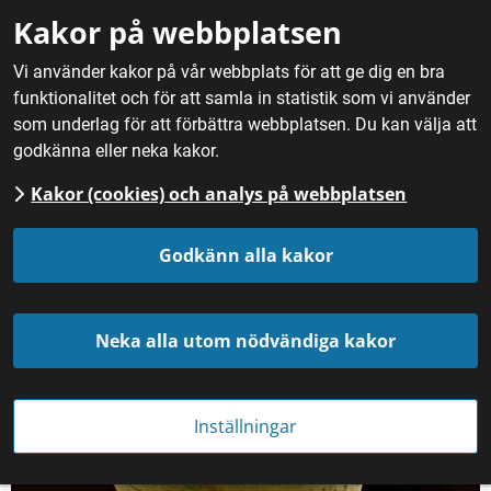
Gå till innehåll
Kakor på webbplatsen
M
Vi använder kakor på vår webbplats för att ge dig en bra
funktionalitet och för att samla in statistik som vi använder
Hem
/
Fördjupning
/
Gastronomi och sensorik
/
Historiska
som underlag för att förbättra webbplatsen. Du kan välja att
smaker med framtidspotential
godkänna eller neka kakor.
Kakor (cookies) och analys på webbplatsen
Historiska smaker med 
Godkänn alla kakor
framtidspotential
Neka alla utom nödvändiga kakor
Inställningar