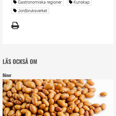
Alla sidor taggade med
Alla sidor taggade med
Gastronomiska regioner
Kunskap
Alla sidor taggade med
Jordbruksverket
LÄS OCKSÅ OM
Bönor