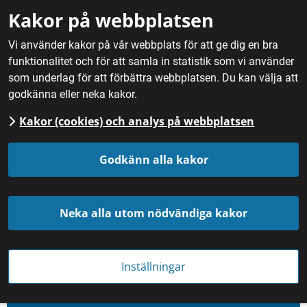
Gå till innehåll
Kakor på webbplatsen
M
Vi använder kakor på vår webbplats för att ge dig en bra
funktionalitet och för att samla in statistik som vi använder
Hem
/
Dryck
/
Kolsyrade drycker
som underlag för att förbättra webbplatsen. Du kan välja att
godkänna eller neka kakor.
Kolsyrade drycker
Kakor (cookies) och analys på webbplatsen
Godkänn alla kakor
Neka alla utom nödvändiga kakor
Inställningar