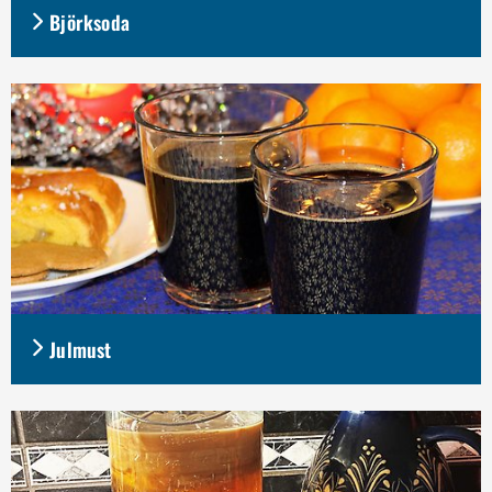
Björksoda
Julmust