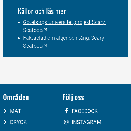
Källor och läs mer
Göteborgs Universitet, projekt Scary 
Länk till annan webbplats, öppnas i n
Seafood
Faktablad om alger och tång, Scary 
Länk till annan webbplats, öppnas i n
Seafood
Områden
Följ oss
MAT
FACEBOOK
DRYCK
INSTAGRAM