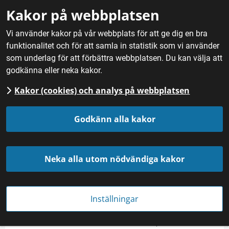
Gå till innehåll
Kakor på webbplatsen
M
Vi använder kakor på vår webbplats för att ge dig en bra
funktionalitet och för att samla in statistik som vi använder
Hem
/
Nyheter
som underlag för att förbättra webbplatsen. Du kan välja att
godkänna eller neka kakor.
Kakor (cookies) och analys på webbplatsen
Godkänn alla kakor
Neka alla utom nödvändiga kakor
Stora alger, ofta kallade tång, är en outnyttjad resurs från våra hav. Foto:
Pixabay
Inställningar
FISK OCH SKALDJUR
Publicerades 
19 september 2023