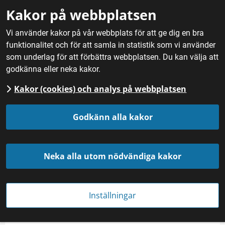
Gå till innehåll
Kakor på webbplatsen
M
Vi använder kakor på vår webbplats för att ge dig en bra
funktionalitet och för att samla in statistik som vi använder
Hem
/
Nyheter
som underlag för att förbättra webbplatsen. Du kan välja att
godkänna eller neka kakor.
Kakor (cookies) och analys på webbplatsen
Godkänn alla kakor
Neka alla utom nödvändiga kakor
Julbord med olika maträtter. Bild: Mostphotos/Daniel Gual red.
Inställningar
NYHET
Publicerades 
22 december 2020