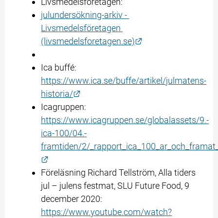
Livsmedelsföretagen:
julundersökning-arkiv - 
Livsmedelsföretagen 
Länk till annan web
(livsmedelsforetagen.se)
Ica buffé: 
https://www.ica.se/buffe/artikel/julmatens-
Länk till annan webbplats.
historia/
Icagruppen: 
https://www.icagruppen.se/globalassets/9.-
ica-100/04.-
framtiden/2/_rapport_ica_100_ar_och_framat
Länk till annan webbplats.
Föreläsning Richard Tellström, Alla tiders 
jul – julens festmat, SLU Future Food, 9 
december 2020: 
https://www.youtube.com/watch?