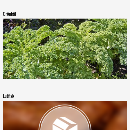
Grönkål
Lutfisk