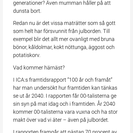
generationer? Även mumman håller på att 
dunsta bort.
Redan nu är det vissa maträtter som så gott 
som helt har försvunnit från julborden. Till 
exempel blir det allt mer ovanligt med bruna 
bönor, kåldolmar, kokt nöttunga, äggost och 
potatiskorv.
Vad kommer härnäst?
I ICA:s framtidsrapport ”100 år och framåt” 
har man undersökt hur framtiden kan tänkas 
se ut år 2040. I rapporten får 00-talisterna ge 
sin syn på mat idag och i framtiden. År 2040 
kommer 00-talisterna vara vuxna och ha stor 
makt över vad vi äter – även på julbordet.
I rapporten framgår att nästan 70 procent av 