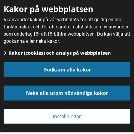
Gå till innehåll
Kakor på webbplatsen
M
Vi använder kakor på vår webbplats för att ge dig en bra
funktionalitet och för att samla in statistik som vi använder
Hem
/
Mat
/
Rotfrukter, kål och lök
/
Grönkål
som underlag för att förbättra webbplatsen. Du kan välja att
godkänna eller neka kakor.
Kakor (cookies) och analys på webbplatsen
Grönkål
Godkänn alla kakor
Neka alla utom nödvändiga kakor
Inställningar