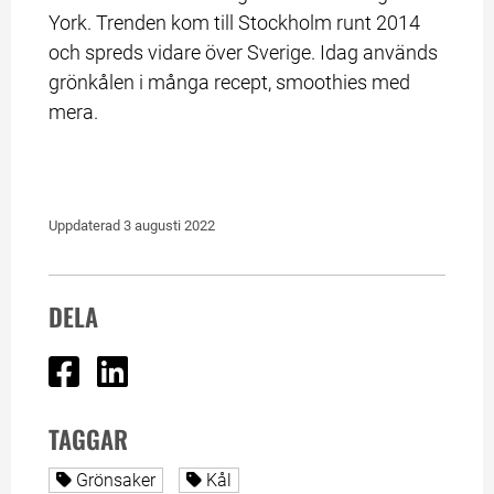
York. Trenden kom till Stockholm runt 2014 
och spreds vidare över Sverige. Idag används 
grönkålen i många recept, smoothies med 
mera.
Uppdaterad 
3 augusti 2022
DELA
Dela på Facebook
Dela på Linked In
TAGGAR
Alla sidor taggade med
Alla sidor taggade med
Grönsaker
Kål