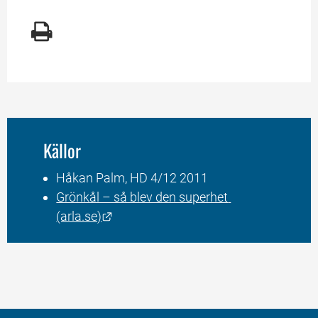
Källor
Håkan Palm, HD 4/12 2011
Grönkål – så blev den superhet 
Länk till annan webbplats.
(arla.se)