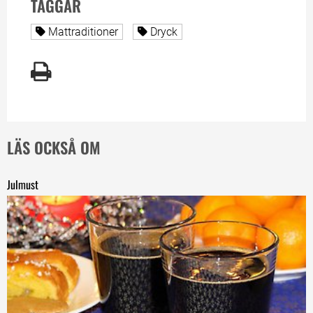
TAGGAR
Alla sidor taggade med
Alla sidor taggade med
Mattraditioner
Dryck
LÄS OCKSÅ OM
Julmust