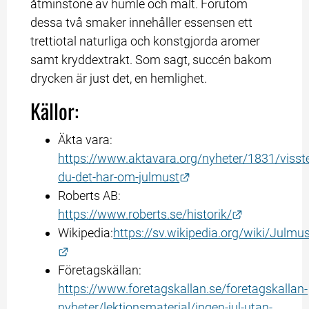
åtminstone av humle och malt. Förutom 
dessa två smaker innehåller essensen ett 
trettiotal naturliga och konstgjorda aromer 
samt kryddextrakt. Som sagt, succén bakom 
drycken är just det, en hemlighet.
Källor:
Äkta vara: 
https://www.aktavara.org/nyheter/1831/visst
Länk till annan webbpl
du-det-har-om-julmust
Roberts AB: 
Länk till an
https://www.roberts.se/historik/
Wikipedia:
https://sv.wikipedia.org/wiki/Julmu
Länk till annan webbplats.
Företagskällan: 
https://www.foretagskallan.se/foretagskallan-
nyheter/lektionsmaterial/ingen-jul-utan-