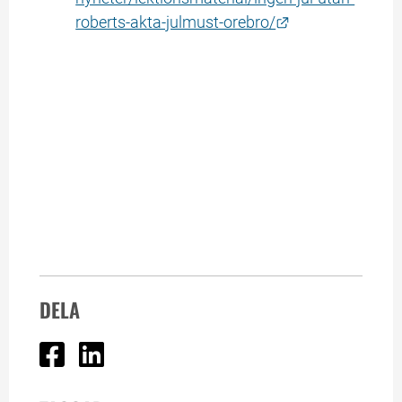
Länk till annan 
roberts-akta-julmust-orebro/
DELA
Dela på Facebook
Dela på Linked In