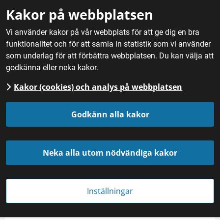
Gå till innehåll
Kakor på webbplatsen
M
Vi använder kakor på vår webbplats för att ge dig en bra
funktionalitet och för att samla in statistik som vi använder
Hem
/
Nyheter
som underlag för att förbättra webbplatsen. Du kan välja att
godkänna eller neka kakor.
Kakor (cookies) och analys på webbplatsen
Godkänn alla kakor
Neka alla utom nödvändiga kakor
Julmust i glas. Mostphotos/Maria Groth red
Inställningar
NYHET
Publicerades 
21 december 2020