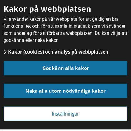
Gå till innehåll
Kakor på webbplatsen
M
Vi använder kakor på vår webbplats för att ge dig en bra
funktionalitet och för att samla in statistik som vi använder
Hem
/
Nyheter
som underlag för att förbättra webbplatsen. Du kan välja att
godkänna eller neka kakor.
Kakor (cookies) och analys på webbplatsen
Godkänn alla kakor
Neka alla utom nödvändiga kakor
Löjromstoast Foto: Michael Hoffman/Mostphotos
Inställningar
NYHET
Publicerades 
13 november 2020