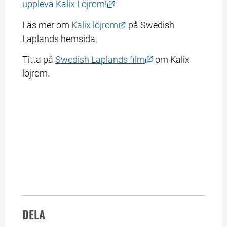
Länk till annan webbplats, öp
uppleva Kalix Löjrom!
Länk till annan webbplats
Läs mer om 
Kalix löjrom
 på Swedish 
Laplands hemsida.
Länk till annan web
Titta på 
Swedish Laplands film
 om Kalix 
löjrom.
DELA