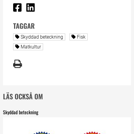
Dela på Facebook
Dela på Linked In
TAGGAR
Alla sidor taggade med
Alla sidor taggade med
Skyddad beteckning
Fisk
Alla sidor taggade med
Matkultur
LÄS OCKSÅ OM
Skyddad beteckning