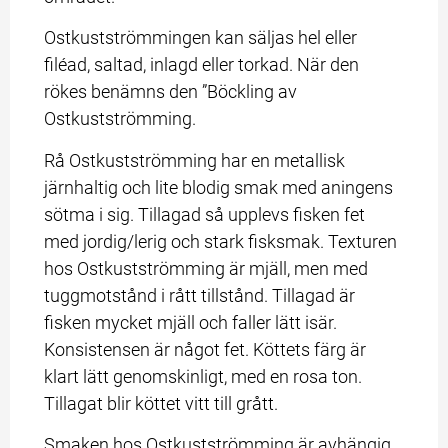
Ostkustströmmingen kan säljas hel eller 
filéad, saltad, inlagd eller torkad. När den 
rökes benämns den ”Böckling av 
Ostkustströmming.
Rå Ostkustströmming har en metallisk 
järnhaltig och lite blodig smak med aningens 
sötma i sig. Tillagad så upplevs fisken fet 
med jordig/lerig och stark fisksmak. Texturen 
hos Ostkustströmming är mjäll, men med 
tuggmotstånd i rått tillstånd. Tillagad är 
fisken mycket mjäll och faller lätt isär. 
Konsistensen är något fet. Köttets färg är 
klart lätt genomskinligt, med en rosa ton. 
Tillagat blir köttet vitt till grått.
Smaken hos Ostkustströmming är avhängig 