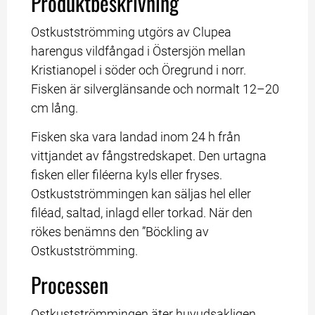
Produktbeskrivning
Ostkustströmming utgörs av Clupea 
harengus vildfångad i Östersjön mellan 
Kristianopel i söder och Öregrund i norr. 
Fisken är silverglänsande och normalt 12–20 
cm lång.
Fisken ska vara landad inom 24 h från 
vittjandet av fångstredskapet. Den urtagna 
fisken eller filéerna kyls eller fryses. 
Ostkustströmmingen kan säljas hel eller 
filéad, saltad, inlagd eller torkad. När den 
rökes benämns den ”Böckling av 
Ostkustströmming.
Processen
Ostkustströmmingen äter huvudsakligen 