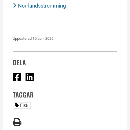
Norrlandsströmming
Uppdaterad 
15 april 2026
DELA
Dela på Facebook
Dela på Linked In
TAGGAR
Alla sidor taggade med
Fisk