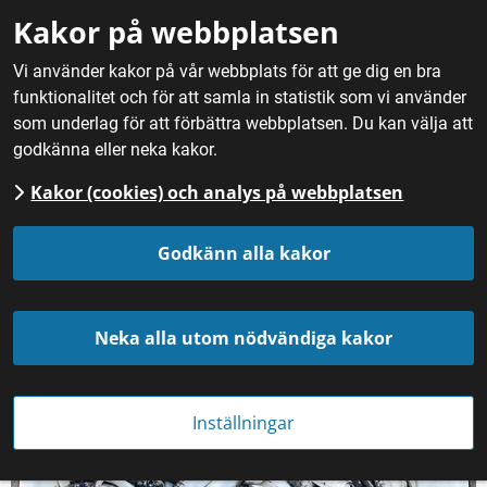
Gå till innehåll
Kakor på webbplatsen
M
Vi använder kakor på vår webbplats för att ge dig en bra
funktionalitet och för att samla in statistik som vi använder
Hem
/
Mat
/
Fisk och skaldjur
/
Ostkustströmming
som underlag för att förbättra webbplatsen. Du kan välja att
godkänna eller neka kakor.
Kakor (cookies) och analys på webbplatsen
Ostkustströmming
Godkänn alla kakor
Neka alla utom nödvändiga kakor
Inställningar