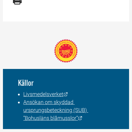
Källor
Länk till annan webbplats.
Livsmedelsverket
Ansökan om skyddad 
ursprungsbeteckning (SUB) 
Länk till annan webbp
”Bohusläns blåmusslor”