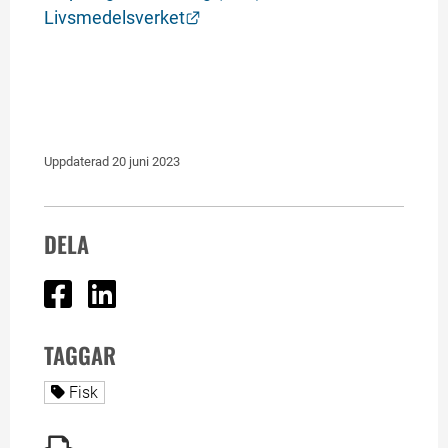
Länk till annan webbplats.
Livsmedelsverket
Uppdaterad 
20 juni 2023
DELA
Dela på Facebook
Dela på Linked In
TAGGAR
Alla sidor taggade med
Fisk