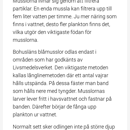
Musslorna livnär sig genom att filtrera 
partiklar. En enda mussla kan filtrera upp till 
fem liter vatten per timme. Ju mer näring som 
finns i vattnet, desto fler plankton finns det, 
vilka utgör den viktigaste födan för 
musslorna.
Bohusläns blåmusslor odlas endast i 
områden som har godkänts av 
Livsmedelsverket. Den viktigaste metoden 
kallas långlinemetoden där ett antal vajrar 
hålls utspända. På dessa fäster man band 
som hålls nere med tyngder. Musslornas 
larver lever fritt i havsvattnet och fastnar på 
banden. Därefter börjar de fånga upp 
plankton ur vattnet.
Normalt sett sker odlingen inte på större djup 