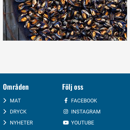
Områden
Följ oss
MAT
FACEBOOK
DRYCK
INSTAGRAM
NYHETER
YOUTUBE