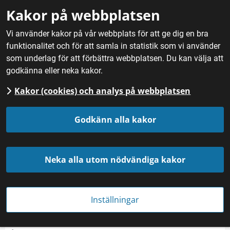
Gå till innehåll
Kakor på webbplatsen
M
Vi använder kakor på vår webbplats för att ge dig en bra
funktionalitet och för att samla in statistik som vi använder
Hem
/
Mat
/
Fisk och skaldjur
/
Bohusläns blåmusslor
som underlag för att förbättra webbplatsen. Du kan välja att
godkänna eller neka kakor.
Kakor (cookies) och analys på webbplatsen
Bohusläns blåmusslor
Godkänn alla kakor
Neka alla utom nödvändiga kakor
Inställningar