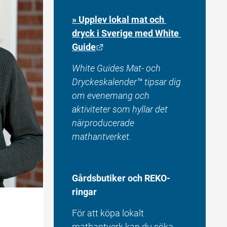
» Upplev lokal mat och 
dryck i Sverige med White 
Länk till annan webbplats.
Guide
White Guides Mat- och 
Dryckeskalender™ tipsar dig 
om evenemang och 
aktiviteter som hyllar det 
närproducerade 
mathantverket.
Gårdsbutiker och REKO-
ringar
För att köpa lokalt 
mathantverk kan du söka 