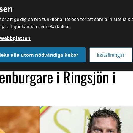
sen
ör att ge dig en bra funktionalitet och för att samla in statisti
SÖK
MAT
DRYC
lja att godkänna eller neka kakor.
å webbplatsen
nburgare i Skåne
eka alla utom nödvändiga kakor
Inställningar
nburgare i Ringsjön i 