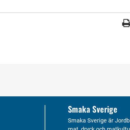
Smaka Sverige
Smaka Sverige är Jordb
mat, dryck och matkultu