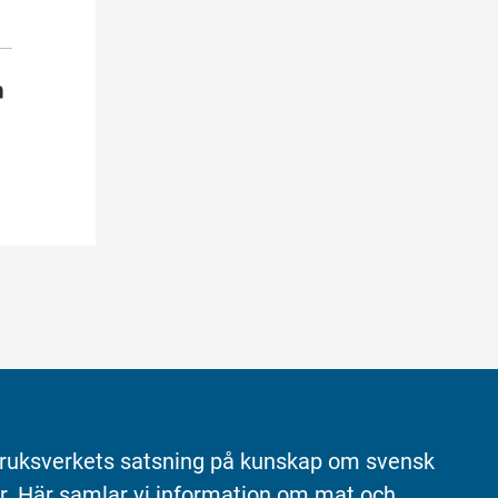
ruksverkets satsning på kunskap om svensk 
r. Här samlar vi information om mat och 