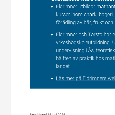
Eldrimner utbildar mathant
kurser inom chark, bageri, 
förädling av bär, frukt och 
Eldrimner och Torsta har en
yrkeshögskoleutbildning. U
undervisning i Ås, teoretisk
hälften av praktik hos mat
landet.
Läs mer på Eldrimners we
Uppdaterad 
18 juni 2024