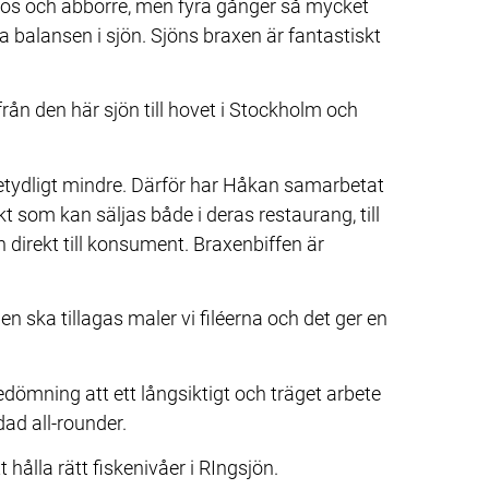
 gös och abborre, men fyra gånger så mycket 
 balansen i sjön. Sjöns braxen är fantastiskt 
ån den här sjön till hovet i Stockholm och 
betydligt mindre. Därför har Håkan samarbetat 
t som kan säljas både i deras restaurang, till 
h direkt till konsument. Braxenbiffen är 
den ska tillagas maler vi filéerna och det ger en 
dömning att ett långsiktigt och träget arbete 
ad all-rounder.
 hålla rätt fiskenivåer i RIngsjön.