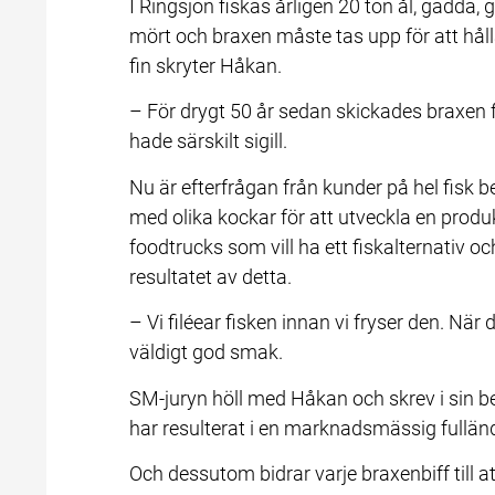
I Ringsjön fiskas årligen 20 ton ål, gädda,
mört och braxen måste tas upp för att hålla
fin skryter Håkan.
– För drygt 50 år sedan skickades braxen fr
hade särskilt sigill.
Nu är efterfrågan från kunder på hel fisk 
med olika kockar för att utveckla en produk
foodtrucks som vill ha ett fiskalternativ oc
resultatet av detta.
– Vi filéear fisken innan vi fryser den. När 
väldigt god smak.
SM-juryn höll med Håkan och skrev i sin be
har resulterat i en marknadsmässig fulländ
Och dessutom bidrar varje braxenbiff till att