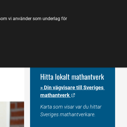
TILL JORDBRUKSVERKET.SE
OM OSS
KONTAKT
k som vi använder som underlag för
K
NYHETER
FÖRDJUPNING
KARTA
Hitta lokalt mathantverk
» Din vägvisare till Sveriges 
Länk till annan webbpl
mathantverk 
Karta som visar var du hittar 
Sveriges mathantverkare. 