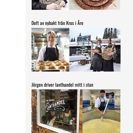
Doft av nybakt från Krus i Åre
Jörgen driver lanthandel mitt i stan