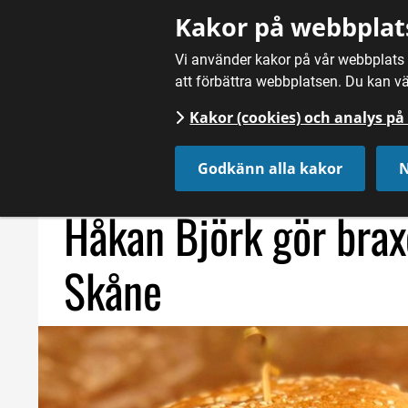
Gå till innehåll
Kakor på webbplat
Vi använder kakor på vår webbplats f
att förbättra webbplatsen. Du kan vä
Kakor (cookies) och analys p
Hem
/
Fördjupning
/
Mathantverk
/
Håkan Björk gör braxe
Godkänn alla kakor
N
Håkan Björk gör braxe
Skåne