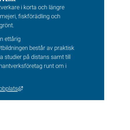
verkare i korta och längre 
mejeri, fiskförädling och 
grönt.
 ettårig 
tbildningen består av praktisk 
a studier på distans samt till 
hantverksföretag runt om i 
Länk till annan webbplats, öppnas i nytt fön
bbplats