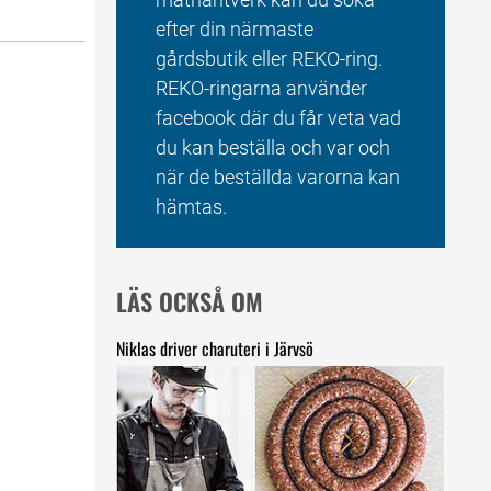
efter din närmaste 
gårdsbutik eller REKO-ring. 
REKO-ringarna använder 
facebook där du får veta vad 
du kan beställa och var och 
när de beställda varorna kan 
hämtas.
LÄS OCKSÅ OM
Niklas driver charuteri i Järvsö