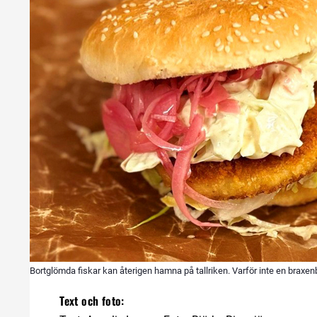
Bortglömda fiskar kan återigen hamna på tallriken. Varför inte en braxen
Text och foto: