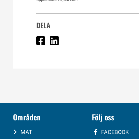
DELA
Dela på Facebook
Dela på Linked In
Områden
Följ oss
MAT
FACEBOOK