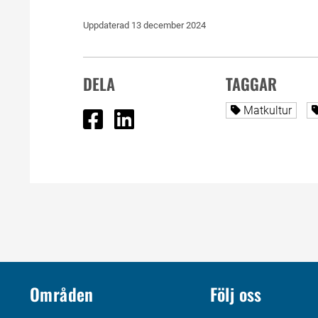
Uppdaterad 
13 december 2024
DELA
TAGGAR
Dela på Facebook
Dela på Linked In
Alla sidor tag
Matkultur
Områden
Följ oss