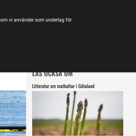
TILL JORDBRUKSVERKET.SE
OM OSS
KONTAKT
k som vi använder som underlag för
K
NYHETER
FÖRDJUPNING
KARTA
LÄS OCKSÅ OM
Litteratur om matkultur i Götaland