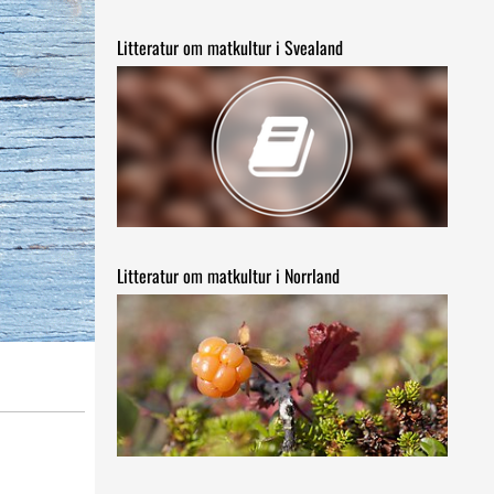
Litteratur om matkultur i Svealand
Litteratur om matkultur i Norrland