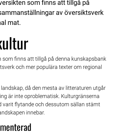
rsikten som finns att tillgå på 
ammanställningar av översiktsverk 
al mat.
kultur
 som finns att tillgå på denna kunskapsbank 
sverk och mer populära texter om regional 
 landskap, då den mesta av litteraturen utgår 
ng är inte oproblematisk. Kulturgränserna 
id varit flytande och dessutom sällan stämt 
landskapen innebar.
umenterad