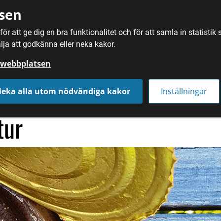
sen
ör att ge dig en bra funktionalitet och för att samla in statisti
SÖK
MAT
DRYC
lja att godkänna eller neka kakor.
å webbplatsen
tioner
/
Litteratur om matkultur
eka alla utom nödvändiga kakor
Inställningar
tur