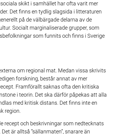
ociala skikt i samhället har ofta varit mer 
er. Det finns en tydlig slagsida i litteraturen 
nerellt på de välbärgade delarna av de 
tur. Socialt marginaliserade grupper, som 
sbefolkningar som funnits och finns i Sverige 
 texterna om regional mat. Medan vissa skrivits 
digen forskning, består annat av mer 
ept. Framförallt saknas ofta den kritiska 
stone i teorin. Det ska därför påpekas att alla 
las med kritisk distans. Det finns inte en 
k region.
tt de recept och beskrivningar som nedtecknats 
. Det är alltså ”sällanmaten”, snarare än 