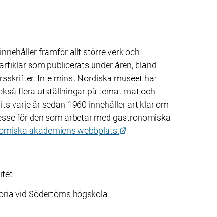
nehåller framför allt större verk och 
artiklar som publicerats under åren, bland 
skrifter. Inte minst Nordiska museet har 
ckså flera utställningar på temat mat och 
ts varje år sedan 1960 innehåller artiklar om 
tresse för den som arbetar med gastronomiska 
Länk till annan webbpla
omiska akademiens webbplats.
itet
oria vid Södertörns högskola