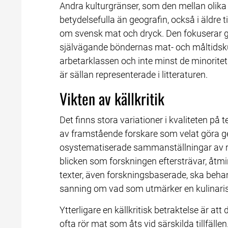
Andra kulturgränser, som den mellan olika s
betydelsefulla än geografin, också i äldre tid
om svensk mat och dryck. Den fokuserar ge
självägande böndernas mat- och måltidskul
arbetarklassen och inte minst de minoritet
är sällan representerade i litteraturen.
Vikten av källkritik
Det finns stora variationer i kvaliteten på
av framstående forskare som velat göra ge
osystematiserade sammanställningar av rec
blicken som forskningen eftersträvar, åtmin
texter, även forskningsbaserade, ska behand
sanning om vad som utmärker en kulinaris
Ytterligare en källkritisk betraktelse är a
ofta rör mat som åts vid särskilda tillfällen