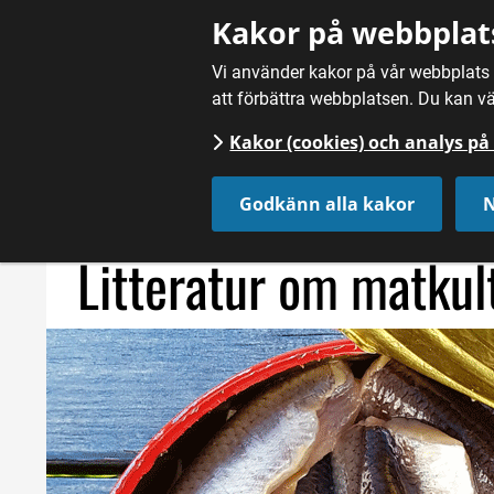
Gå till innehåll
Kakor på webbplat
Vi använder kakor på vår webbplats f
att förbättra webbplatsen. Du kan vä
Kakor (cookies) och analys p
Hem
/
Fördjupning
/
Litteratur om matkultur och mattradi
Godkänn alla kakor
N
Litteratur om matkul