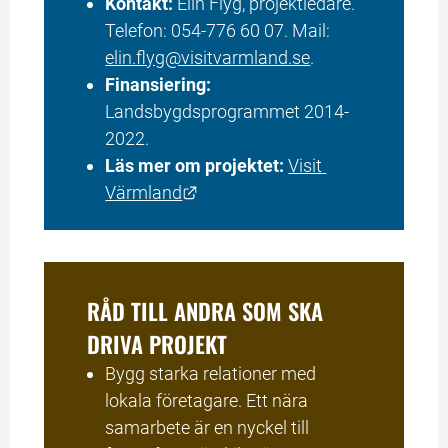
Kontakt:
 Elin Flyg, projektledare. 
Telefon: 054-776 60 07. Mail: 
elin.flyg@visitvarmland.se
.
Finansiering:
Landsbygdsprogrammet 2014-
2022.
Läs mer om projektet:
Visit 
Länk till annan webbplats.
Värmland
RÅD TILL ANDRA SOM SKA 
DRIVA PROJEKT
Bygg starka relationer med 
lokala företagare. Ett nära 
samarbete är en nyckel till 