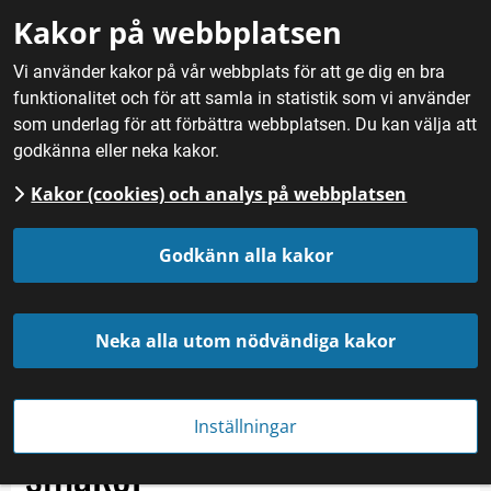
Gå till innehåll
Kakor på webbplatsen
M
Vi använder kakor på vår webbplats för att ge dig en bra
funktionalitet och för att samla in statistik som vi använder
Hem
/
Fördjupning
/
Erfarenheter från projekt
/
Smaka på
som underlag för att förbättra webbplatsen. Du kan välja att
Värmland – utveckling av måltidsturism lockar turister och
godkänna eller neka kakor.
lyfter lokala smaker
Kakor (cookies) och analys på webbplatsen
Smaka på Värmland – 
Godkänn alla kakor
utveckling av 
Neka alla utom nödvändiga kakor
måltidsturism lockar 
turister och lyfter lokala 
Inställningar
smaker