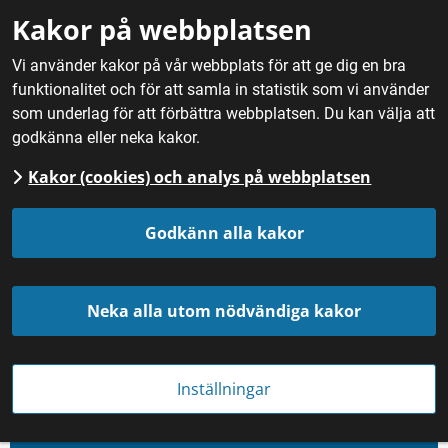
Gå till innehåll
Kakor på webbplatsen
M
Vi använder kakor på vår webbplats för att ge dig en bra
funktionalitet och för att samla in statistik som vi använder
Hem
/
Dryck
/
Spritdrycker
som underlag för att förbättra webbplatsen. Du kan välja att
godkänna eller neka kakor.
Spritdrycker
Kakor (cookies) och analys på webbplatsen
Godkänn alla kakor
Neka alla utom nödvändiga kakor
Inställningar