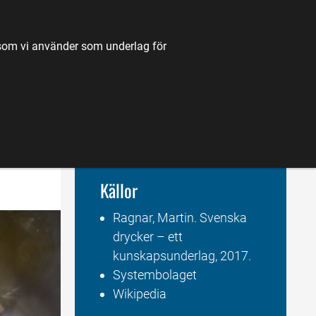
TILL JORDBRUKSVERKET.SE
OM OSS
KONTAKT
k som vi använder som underlag för
K
NYHETER
FÖRDJUPNING
KARTA
Källor
Ragnar, Martin. Svenska 
drycker – ett 
kunskapsunderlag, 2017.
Systembolaget
Wikipedia