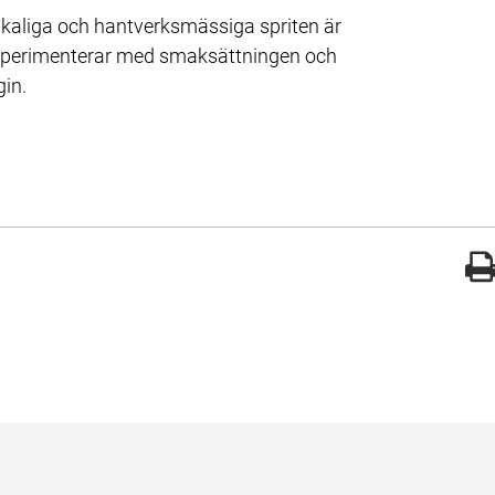
åskaliga och hantverksmässiga spriten är 
perimenterar med smaksättningen och 
gin.
gade med