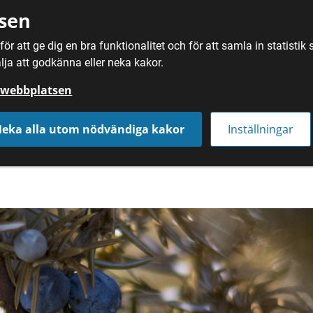
sen
ör att ge dig en bra funktionalitet och för att samla in statisti
SÖK
MAT
DRYC
lja att godkänna eller neka kakor.
å webbplatsen
eka alla utom nödvändiga kakor
Inställningar