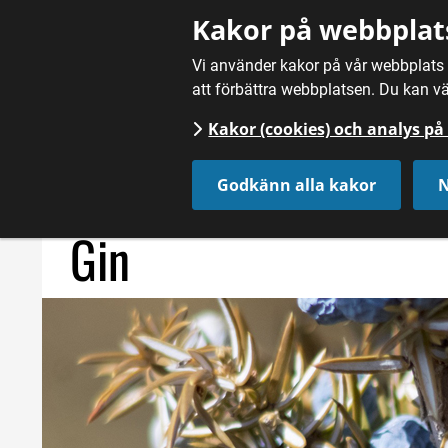
Gå till innehåll
Kakor på webbplat
Vi använder kakor på vår webbplats f
att förbättra webbplatsen. Du kan vä
Kakor (cookies) och analys p
Hem
/
Dryck
/
Spritdrycker
/
Gin
Godkänn alla kakor
N
Gin