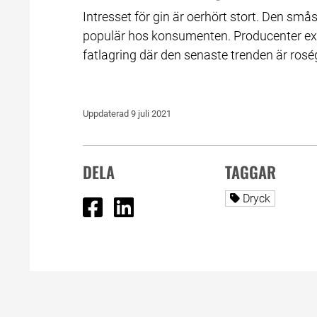
Intresset för gin är oerhört stort. Den sm
populär hos konsumenten. Producenter ex
fatlagring där den senaste trenden är rosé
Uppdaterad 
9 juli 2021
DELA
TAGGAR
Dela på Facebook
Dela på Linked In
Alla sidor tag
Dryck