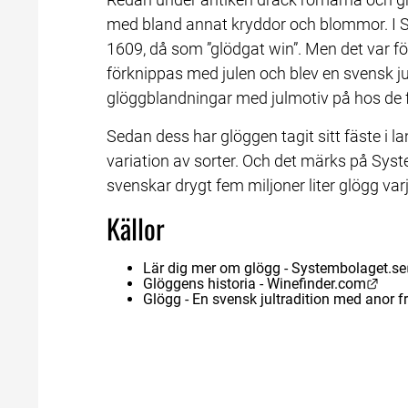
med bland annat kryddor och blommor. I Sve
1609, då som ”glödgat win”. Men det var fö
förknippas med julen och blev en svensk j
glöggblandningar med julmotiv på hos de fl
Sedan dess har glöggen tagit sitt fäste i lan
variation av sorter. Och det märks på System
svenskar drygt fem miljoner liter glögg varje
Källor
Lär dig mer om glögg - Systembolaget.se
Länk
Glöggens historia - Winefinder.com
Glögg - En svensk jultradition med anor 