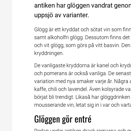
antiken har glöggen vandrat genom hi
uppsjö av varianter.
Glögg är ett kryddat och sötat vin som finn
samt alkoholfri glögg. Dessutom finns det b
och vit glögg, som görs på vitt basvin. Den vi
kryddningen.
De vanligaste kryddorna är kanel och kry
och pomerans är också vanliga. De senaste
variation med nya smaker varje år. Några a
kaffe, chili och lavendel. Även kolsyrade v
börjat bli trendigt. Likaså har glöggdrinken
mousserande vin, letat sig in i var och va
Glöggen gör entré
Redan under antiken drack romarna och g