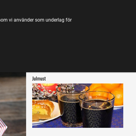
TILL JORDBRUKSVERKET.SE
OM OSS
KONTAKT
k som vi använder som underlag för
K
NYHETER
FÖRDJUPNING
KARTA
LÄS OCKSÅ OM
Julmust