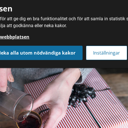
sen
ör att ge dig en bra funktionalitet och för att samla in statisti
SÖK
MAT
DRYC
lja att godkänna eller neka kakor.
å webbplatsen
eka alla utom nödvändiga kakor
Inställningar