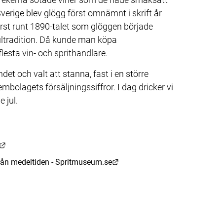
rige blev glögg först omnämnt i skrift år 
rst runt 1890-talet som glöggen började 
ultradition. Då kunde man köpa 
esta vin- och sprithandlare.
det och valt att stanna, fast i en större 
bolagets försäljningssiffror. I dag dricker vi 
 jul.
Länk till annan webbplats.
 till annan webbplats.
Länk till annan webbplats.
från medeltiden - Spritmuseum.se