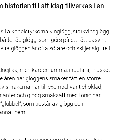
storien till att idag tillverkas i en 
s i alkoholstyrkorna vinglögg, starkvinsglögg 
åde röd glögg, som görs på ett rött basvin, 
ta glöggen är ofta sötare och skiljer sig lite i 
ddnejlika, men kardemumma, ingefära, muskot 
 åren har glöggens smaker fått en större 
v smakerna har till exempel varit choklad, 
arianter och glögg smaksatt med tonic har 
 ”glubbel”, som består av glögg och 
rtannat hem.
rekerna sötade viner som de hade smaksatt 