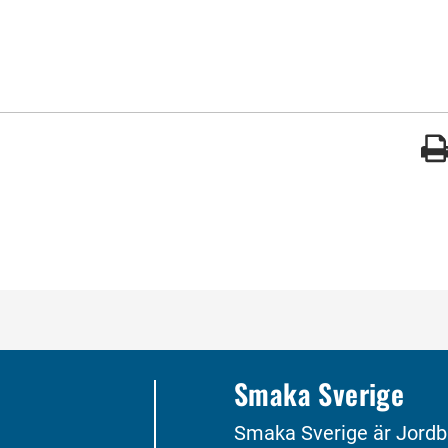
gade med
Smaka Sverige
Smaka Sverige är Jordb