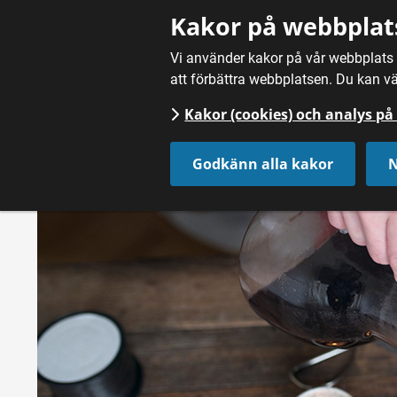
Gå till innehåll
Kakor på webbplat
Vi använder kakor på vår webbplats f
att förbättra webbplatsen. Du kan vä
Kakor (cookies) och analys p
Hem
/
Nyheter
Godkänn alla kakor
N