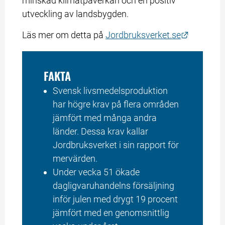
minskad klimatpåverkan och en positiv 
utveckling av landsbygden.
Länk till
Läs mer om detta på 
Jordbruksverket.se
FAKTA
Svensk livsmedels­produktion 
har högre krav på flera områden 
jämfört med många andra 
länder. Dessa krav kallar 
Jordbruksverket i sin rapport för 
mervärden.
Under vecka 51 ökade 
dagligvaruhandelns försäljning 
inför julen med drygt 19 procent 
jämfört med en genomsnittlig 