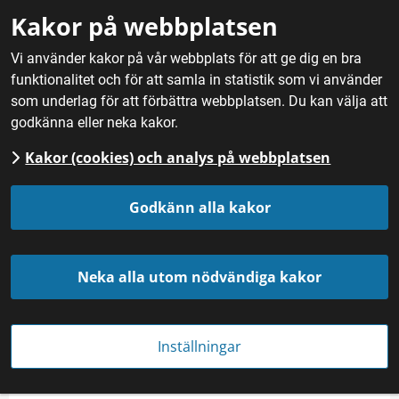
Gå till innehåll
Kakor på webbplatsen
M
Vi använder kakor på vår webbplats för att ge dig en bra
funktionalitet och för att samla in statistik som vi använder
Hem
/
Nyheter
som underlag för att förbättra webbplatsen. Du kan välja att
godkänna eller neka kakor.
Kakor (cookies) och analys på webbplatsen
Godkänn alla kakor
Neka alla utom nödvändiga kakor
Vad du väljer att ställa på julbordet kan göra skillnad för svensk
livsmedelsproduktion. Foto: Mostphotos.
Inställningar
MATRÄTTER OCH TILLBEHÖR