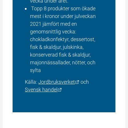
vecka under året.
 Topp 8 produkter som ökade 
mest i kronor under julveckan 
2021 jämfört med en 
genomsnittlig vecka: 
chokladkonfektyr, dessertost, 
fisk & skaldjur, julskinka, 
konserverad fisk & skaldjur, 
majonnässallader, nötter, och 
sylta
Länk till annan webbp
Källa: 
Jordbruksverket
 och 
Länk till annan webbplats.
Svensk handel