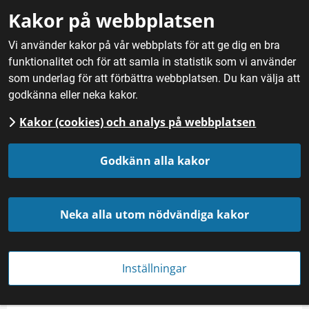
Gå till innehåll
Kakor på webbplatsen
M
Vi använder kakor på vår webbplats för att ge dig en bra
funktionalitet och för att samla in statistik som vi använder
Hem
/
Nyheter
som underlag för att förbättra webbplatsen. Du kan välja att
godkänna eller neka kakor.
Kakor (cookies) och analys på webbplatsen
Godkänn alla kakor
Neka alla utom nödvändiga kakor
Kalix Löjrom med tillbehör. Foto: Norrbottens kustfiskare
Inställningar
NYHET
Publicerades 
26 september 2022