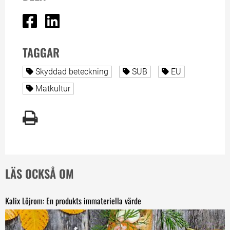
Dela på Facebook
Dela på Linked In
TAGGAR
Alla sidor taggade med
Alla sidor taggade med
Alla sidor tagg
Skyddad beteckning
SUB
EU
Alla sidor taggade med
Matkultur
LÄS OCKSÅ OM
Kalix Löjrom: En produkts immateriella värde