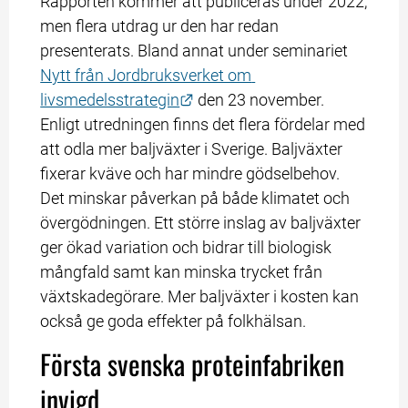
Rapporten kommer att publiceras under 2022, 
men flera utdrag ur den har redan 
presenterats. Bland annat under seminariet 
Nytt från Jordbruksverket om 
Länk till annan webbplats.
livsmedelsstrategin
 den 23 november. 
Enligt utredningen finns det flera fördelar med 
att odla mer baljväxter i Sverige. Baljväxter 
fixerar kväve och har mindre gödselbehov. 
Det minskar påverkan på både klimatet och 
övergödningen. Ett större inslag av baljväxter 
ger ökad variation och bidrar till biologisk 
mångfald samt kan minska trycket från 
växtskadegörare. Mer baljväxter i kosten kan 
också ge goda effekter på folkhälsan.
Första svenska proteinfabriken 
invigd