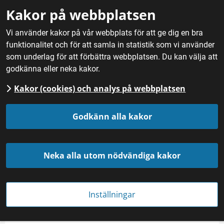
Gå till innehåll
Kakor på webbplatsen
M
Vi använder kakor på vår webbplats för att ge dig en bra
funktionalitet och för att samla in statistik som vi använder
Hem
/
Nyheter
som underlag för att förbättra webbplatsen. Du kan välja att
godkänna eller neka kakor.
Kakor (cookies) och analys på webbplatsen
Godkänn alla kakor
Neka alla utom nödvändiga kakor
Sötlupin är en av alla växter som ingår i familjen baljväxter. Foto: Maria
Nordström.
Inställningar
OLJE- OCH BALJVÄXTER
Publicerades 
10 februari 2022