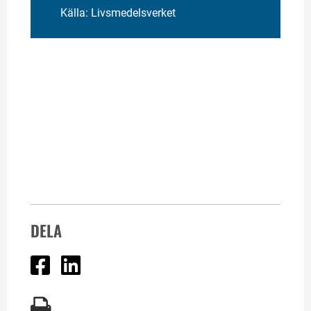
Källa: Livsmedelsverket
DELA
Dela på Facebook
Dela på Linked In