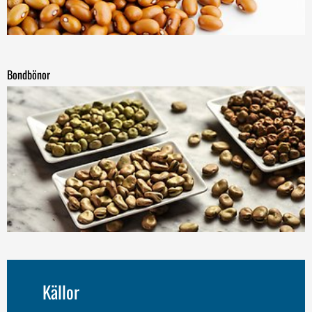
Bondbönor
Källor