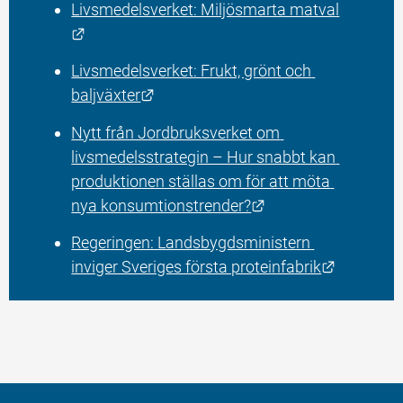
Livsmedelsverket: Miljösmarta matval
Länk till annan webbplats.
Livsmedelsverket: Frukt, grönt och 
Länk till annan webbplats.
baljväxter
Nytt från Jordbruksverket om 
livsmedelsstrategin – Hur snabbt kan 
produktionen ställas om för att möta 
Länk till annan web
nya konsumtionstrender?
Regeringen: Landsbygdsministern 
Länk till
inviger Sveriges första proteinfabrik