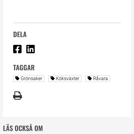
DELA
Dela på Facebook
Dela på Linked In
TAGGAR
Alla sidor taggade med
Alla sidor taggade med
Alla sidor taggade
Grönsaker
Köksväxter
Råvara
LÄS OCKSÅ OM