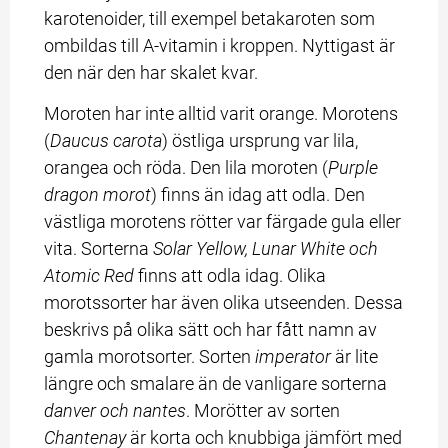
karotenoider, till exempel betakaroten som 
ombildas till A-vitamin i kroppen. Nyttigast är 
den när den har skalet kvar.
Moroten har inte alltid varit orange. Morotens 
(
Daucus carota
) östliga ursprung var lila, 
orangea och röda. Den lila moroten (
Purple 
dragon morot
) finns än idag att odla. Den 
västliga morotens rötter var färgade gula eller 
vita. Sorterna 
Solar Yellow, Lunar White och 
Atomic Red 
finns att odla idag. Olika 
morotssorter har även olika utseenden. Dessa 
beskrivs på olika sätt och har fått namn av 
gamla morotsorter. Sorten 
imperator
 är lite 
längre och smalare än de vanligare sorterna 
danver och nantes
. Morötter av sorten 
Chantenay 
är korta och knubbiga jämfört med 