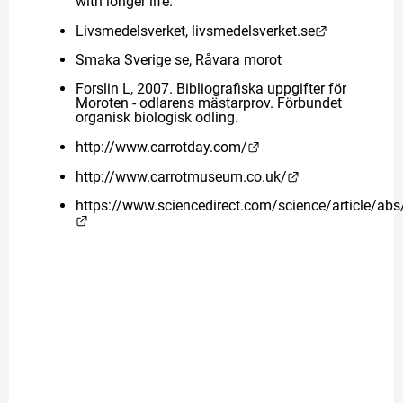
with longer life.
Länk till a
Livsmedelsverket, 
livsmedelsverket.se
Smaka Sverige se, Råvara morot
Forslin L, 2007. Bibliografiska uppgifter för 
Moroten - odlarens mästarprov. Förbundet 
organisk biologisk odling.
Länk till annan webbpl
http://www.carrotday.com/
Länk till annan 
http://www.carrotmuseum.co.uk/
https://www.sciencedirect.com/science/article/a
Länk till annan webbplats.