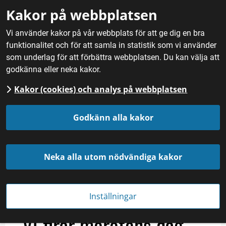
Gå till innehåll
Kakor på webbplatsen
M
Vi använder kakor på vår webbplats för att ge dig en bra
funktionalitet och för att samla in statistik som vi använder
Hem
/
Nyheter
som underlag för att förbättra webbplatsen. Du kan välja att
godkänna eller neka kakor.
Kakor (cookies) och analys på webbplatsen
Godkänn alla kakor
Neka alla utom nödvändiga kakor
Inställningar
NYHET
Publicerades 
3 april 2020
Vi firar morotens dag