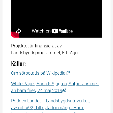
Projektet är finansierat av 
Landsbygdsprogrammet, EIP-Agri.
Källor:
Länk till annan webbpl
Om sötpotatis på Wikipedia
White Paper, Anna K Sjögren, Sötpotatis mer 
Länk till annan webbplat
än bara fries, 24 maj 2019
Podden Landet – Landsbygdsnätverket, 
avsnitt #92, Till nyta för många –om 