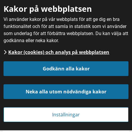
Gå till innehåll
Kakor på webbplatsen
M
Vi använder kakor på vår webbplats för att ge dig en bra
funktionalitet och för att samla in statistik som vi använder
Hem
/
Nyheter
som underlag för att förbättra webbplatsen. Du kan välja att
godkänna eller neka kakor.
Kakor (cookies) och analys på webbplatsen
Godkänn alla kakor
Neka alla utom nödvändiga kakor
Foto: Pixabay
Inställningar
NYHET
Publicerades 
11 oktober 2019