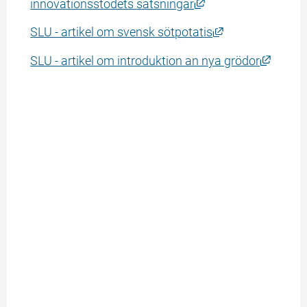
Länk till annan web
innovationsstödets satsningar
Länk till annan 
SLU - artikel om svensk sötpotatis
Länk ti
SLU - artikel om introduktion an nya grödor