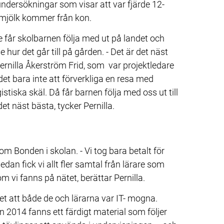
undersökningar som visar att var fjärde 12-
t mjölk kommer från kon.
 får skolbarnen följa med ut på landet och 
se hur det går till på gården. - Det är det näst 
ernilla Åkerström Frid, som  var projektledare 
t bara inte att förverkliga en resa med 
stiska skäl. Då får barnen följa med oss ut till 
det näst bästa, tycker Pernilla.
om Bonden i skolan. - Vi tog bara betalt för 
edan fick vi allt fler samtal från lärare som 
m vi fanns på nätet, berättar Pernilla.
t att både de och lärarna var IT- mogna. 
2014 fanns ett färdigt material som följer 