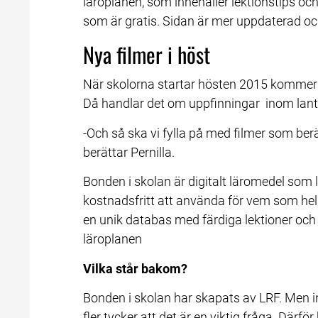
läroplanen, som innehåller lektionstips oc
som är gratis. Sidan är mer uppdaterad och
Nya filmer i höst
När skolorna startar hösten 2015 kommer d
Då handlar det om uppfinningar  inom lant
-Och så ska vi fylla på med filmer som berä
berättar Pernilla.
Bonden i skolan är digitalt läromedel som 
kostnadsfritt att använda för vem som helst
en unik databas med färdiga lektioner och
läroplanen
Vilka står bakom?
Bonden i skolan har skapats av LRF. Men int
fler tycker att det är en viktig fråga. Därfö