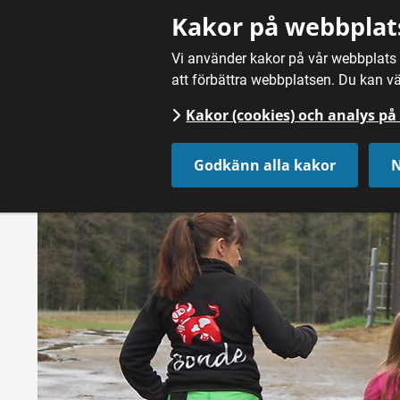
Gå till innehåll
Kakor på webbplat
Vi använder kakor på vår webbplats f
att förbättra webbplatsen. Du kan vä
Kakor (cookies) och analys p
Hem
/
Nyheter
Godkänn alla kakor
N