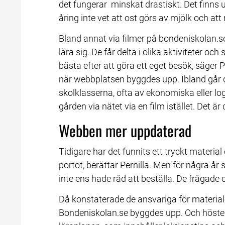
det fungerar  minskat drastiskt. Det finns 
åring inte vet att ost görs av mjölk och at
Bland annat via filmer på bondeniskolan.se
lära sig. De får delta i olika aktiviteter och 
bästa efter att göra ett eget besök, säger P
när webbplatsen byggdes upp. Ibland går de
skolklasserna, ofta av ekonomiska eller logi
gården via nätet via en film istället. Det är 
Webben mer uppdaterad
Tidigare har det funnits ett tryckt material 
portot, berättar Pernilla. Men för några år s
inte ens hade råd att beställa. De frågade o
Då konstaterade de ansvariga för materiale
Bondeniskolan.se byggdes upp. Och hösten 