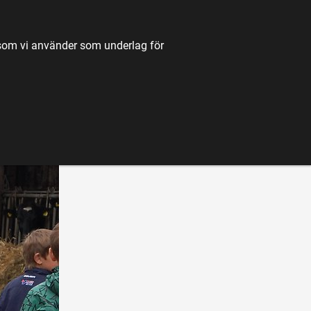
TILL JORDBRUKSVERKET.SE
OM OSS
KONTAKT
k som vi använder som underlag för
K
NYHETER
FÖRDJUPNING
KARTA