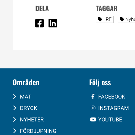
DELA
TAGGAR
Dela på Facebook
Dela på Linked In
Alla sidor tag
Alla
LRF
Nyh
Områden
Följ oss
MAT
FACEBOOK
DRYCK
INSTAGRAM
NYHETER
YOUTUBE
FÖRDJUPNING