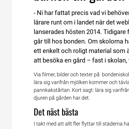
- Ni har fattat precis vad vi behöver
lärare runt om i landet när det we
lanserades hösten 2014. Tidigare f
går till hos bonden. Om skolorna had
ett enkelt och roligt material som 
att besöka en gård – fast i skolan, 
Via filmer, bilder och texter på  bondenisko
lära sig varifrån mjölken kommer och tävla
pannkakstårtan. Kort sagt: lära sig varif
djuren på gården har det.
Det näst bästa
I takt med att allt fler flyttar till städern