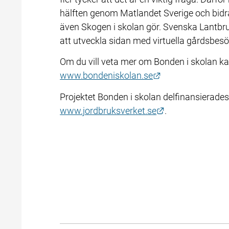
hälften genom Matlandet Sverige och bidrar
även Skogen i skolan gör. Svenska Lantbr
att utveckla sidan med virtuella gårdsbesö
Länk till annan w
www.bondeniskolan.se
Länk till annan 
www.jordbruksverket.se
.  