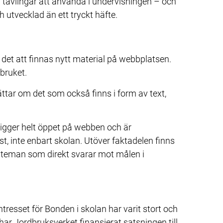
h tävlingar att använda i undervisningen – och 
 utvecklad än ett tryckt häfte.
et att finnas nytt material på webbplatsen. 
bruket.
ttar om det som också finns i form av text, 
ligger helt öppet på webben och är 
, inte enbart skolan. Utöver faktadelen finns 
 teman som direkt svarar mot målen i 
resset för Bonden i skolan har varit stort och 
r har Jordbruksverket finansierat satsningen till 