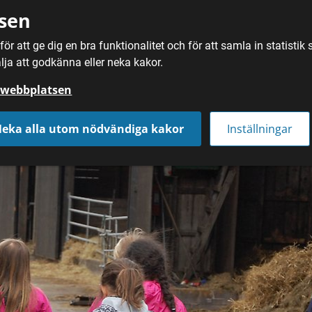
sen
ör att ge dig en bra funktionalitet och för att samla in statisti
SÖK
MAT
DRYC
lja att godkänna eller neka kakor.
å webbplatsen
eka alla utom nödvändiga kakor
Inställningar