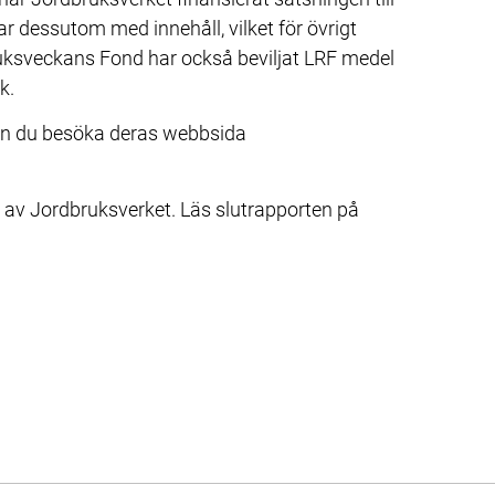
 dessutom med innehåll, vilket för övrigt 
uksveckans Fond har också beviljat LRF medel 
k.
Om du vill veta mer om Bonden i skolan kan du besöka deras webbsida 
ebbplats.
Projektet Bonden i skolan delfinansierades av Jordbruksverket. Läs slutrapporten på 
webbplats.