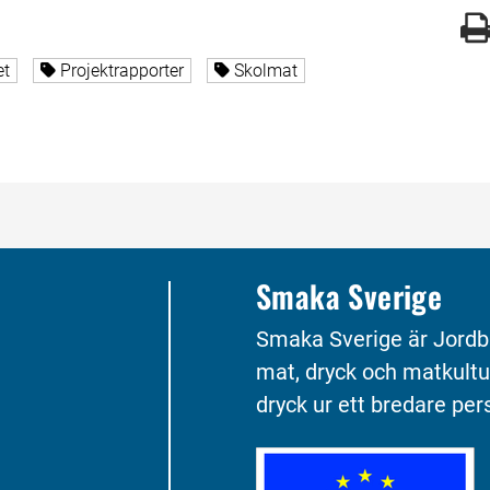
gade med
 sidor taggade med
Alla sidor taggade med
Alla sidor taggade med
et
Projektrapporter
Skolmat
Smaka Sverige
Smaka Sverige är Jordb
mat, dryck och matkultu
dryck ur ett bredare pers