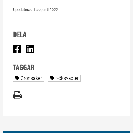
Uppdaterad 
1 augusti 2022
DELA
Dela på Facebook
Dela på Linked In
TAGGAR
Alla sidor taggade med
Alla sidor taggade med
Grönsaker
Köksväxter