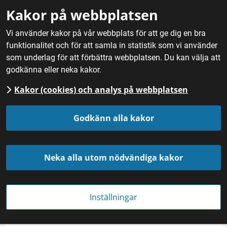
Gå till innehåll
Kakor på webbplatsen
M
Vi använder kakor på vår webbplats för att ge dig en bra
funktionalitet och för att samla in statistik som vi använder
Hem
/
Mat
/
Rotfrukter, kål och lök
/
Lök
som underlag för att förbättra webbplatsen. Du kan välja att
godkänna eller neka kakor.
Kakor (cookies) och analys på webbplatsen
Lök
Godkänn alla kakor
Neka alla utom nödvändiga kakor
Inställningar