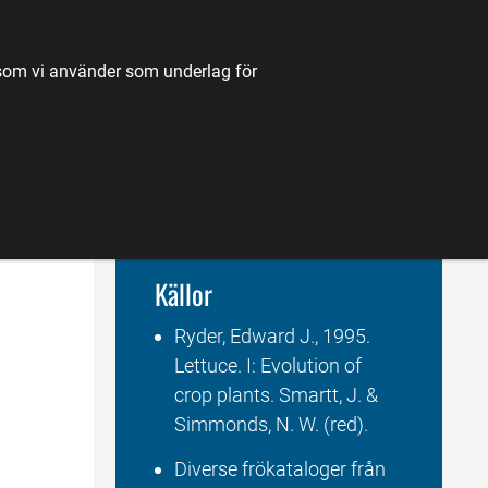
TILL JORDBRUKSVERKET.SE
OM OSS
KONTAKT
k som vi använder som underlag för
K
NYHETER
FÖRDJUPNING
KARTA
Källor
Ryder, Edward J., 1995. 
Lettuce. I: Evolution of 
crop plants. Smartt, J. & 
Simmonds, N. W. (red).
Diverse frökataloger från 