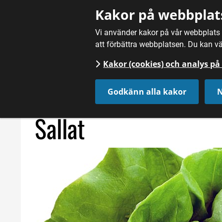
Gå till innehåll
Kakor på webbplat
Vi använder kakor på vår webbplats f
att förbättra webbplatsen. Du kan vä
Kakor (cookies) och analys p
Hem
/
Mat
/
Örter och övriga köksväxter
/
Sallat
Godkänn alla kakor
N
Sallat