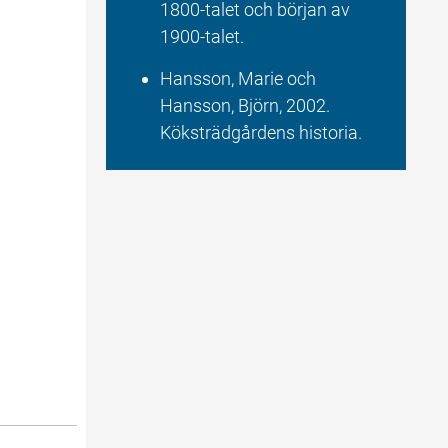
1800-talet och början av 
1900-talet.
Hansson, Marie och 
Hansson, Björn, 2002. 
Köksträdgårdens historia.