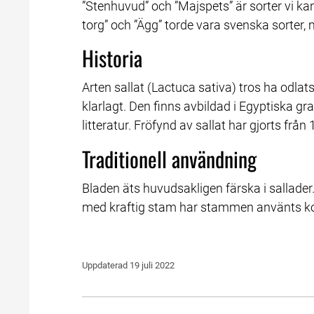
”Stenhuvud” och ”Majspets” är sorter vi k
torg” och ”Ägg” torde vara svenska sorter,
Historia
Arten sallat (Lactuca sativa) tros ha odlat
klarlagt. Den finns avbildad i Egyptiska g
litteratur. Fröfynd av sallat har gjorts från 
Traditionell användning
Bladen äts huvudsakligen färska i sallader.
med kraftig stam har stammen använts ko
Uppdaterad 
19 juli 2022