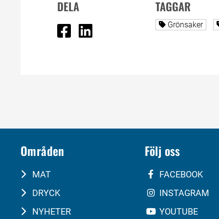
DELA
TAGGAR
Dela på Facebook
Dela på Linked In
Alla sidor tag
Grönsaker
Områden
Följ oss
MAT
FACEBOOK
DRYCK
INSTAGRAM
NYHETER
YOUTUBE