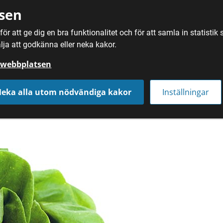
sen
ör att ge dig en bra funktionalitet och för att samla in statisti
SÖK
MAT
DRYC
lja att godkänna eller neka kakor.
å webbplatsen
eka alla utom nödvändiga kakor
Inställningar