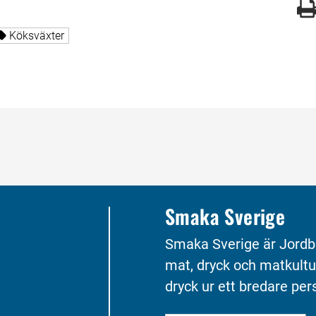
gade med
Alla sidor taggade med
Köksväxter
Smaka Sverige
Smaka Sverige är Jordb
mat, dryck och matkultu
dryck ur ett bredare pers