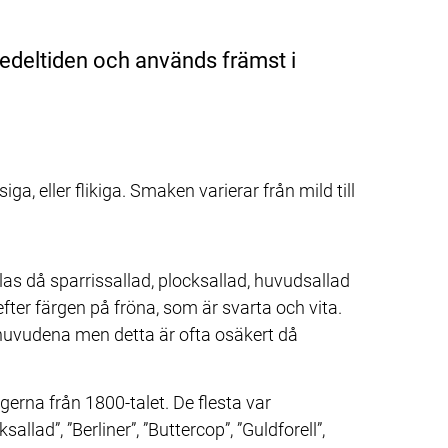
medeltiden och används främst i 
iga, eller flikiga. Smaken varierar från mild till
las då sparrissallad, plocksallad, huvudsallad 
efter färgen på fröna, som är svarta och vita. 
 huvudena men detta är ofta osäkert då 
erna från 1800-talet. De flesta var 
ad”, ”Berliner”, ”Buttercop”, ”Guldforell”, 