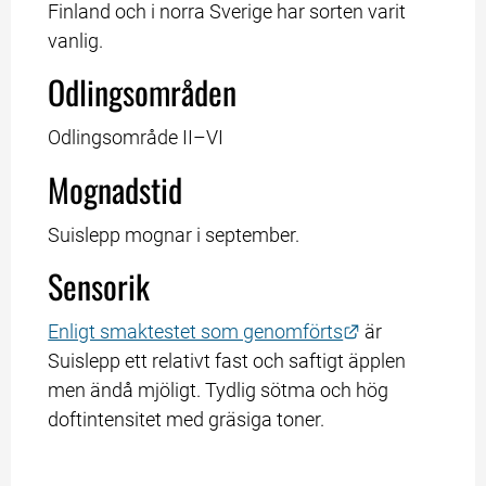
Finland och i norra Sverige har sorten varit 
vanlig.
Odlingsområden
Odlingsområde II–VI
Mognadstid
Suislepp mognar i september.
Sensorik
Länk till anna
Enligt smaktestet som genomförts
 är 
Suislepp ett relativt fast och saftigt äpplen 
men ändå mjöligt. Tydlig sötma och hög 
doftintensitet med gräsiga toner.