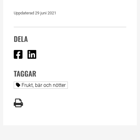
Uppdaterad 
29 juni 2021
DELA
Dela på Facebook
Dela på Linked In
TAGGAR
Alla sidor taggade med
Frukt, bär och nötter