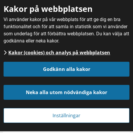
Gå till innehåll
Kakor på webbplatsen
M
Vi använder kakor på vår webbplats för att ge dig en bra
funktionalitet och för att samla in statistik som vi använder
Hem
/
Mat
/
Frukt, bär och svamp
/
Äpplen
/
Suislepp
som underlag för att förbättra webbplatsen. Du kan välja att
godkänna eller neka kakor.
Kakor (cookies) och analys på webbplatsen
Suislepp
Godkänn alla kakor
Neka alla utom nödvändiga kakor
Inställningar