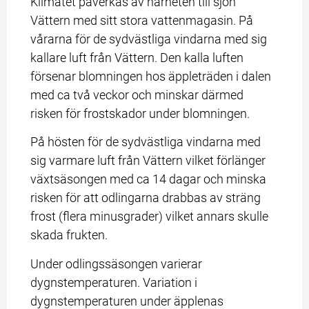
Klimatet påverkas av närheten till sjön 
Vättern med sitt stora vattenmagasin. På 
vårarna för de sydvästliga vindarna med sig 
kallare luft från Vättern. Den kalla luften 
försenar blomningen hos äppleträden i dalen 
med ca två veckor och minskar därmed 
risken för frostskador under blomningen.
På hösten för de sydvästliga vindarna med 
sig varmare luft från Vättern vilket förlänger 
växtsäsongen med ca 14 dagar och minska 
risken för att odlingarna drabbas av sträng 
frost (flera minusgrader) vilket annars skulle 
skada frukten.
Under odlingssäsongen varierar 
dygnstemperaturen. Variation i 
dygnstemperaturen under äpplenas 