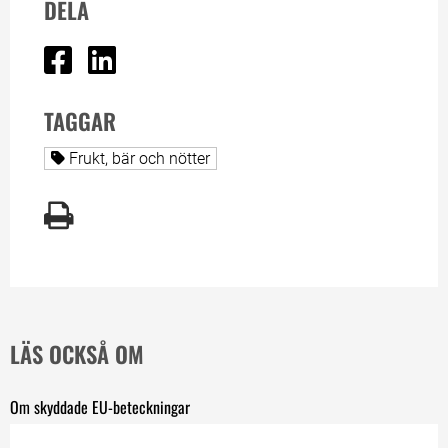
DELA
Dela på Facebook
Dela på Linked In
TAGGAR
Alla sidor taggade med
Frukt, bär och nötter
LÄS OCKSÅ OM
Om skyddade EU-beteckningar