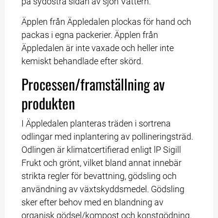
på sydöstra sidan av sjön Vättern.
Äpplen från Äppledalen plockas för hand och 
packas i egna packerier. Äpplen från 
Äppledalen är inte vaxade och heller inte 
kemiskt behandlade efter skörd.
Processen/framställning av 
produkten
I Äppledalen planteras träden i sortrena 
odlingar med inplantering av pollineringsträd. 
Odlingen är klimatcertifierad enligt lP Sigill 
Frukt och grönt, vilket bland annat innebär 
strikta regler för bevattning, gödsling och 
användning av växtskyddsmedel. Gödsling 
sker efter behov med en blandning av 
organisk gödsel/kompost och konstgödning. 