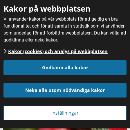
Gå till innehåll
Kakor på webbplatsen
M
Vi använder kakor på vår webbplats för att ge dig en bra
funktionalitet och för att samla in statistik som vi använder
Hem
/
Mat
/
Frukt, bär och svamp
/
Äpplen
/
Äpplen från
som underlag för att förbättra webbplatsen. Du kan välja att
Äppledalen
godkänna eller neka kakor.
Kakor (cookies) och analys på webbplatsen
Äpplen från Äppledalen
Godkänn alla kakor
Neka alla utom nödvändiga kakor
Inställningar