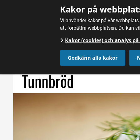
Gå till innehåll
Kakor på webbplat
Vi använder kakor på vår webbplats f
att förbättra webbplatsen. Du kan vä
Kakor (cookies) och analys p
Hem
/
Mat
/
Bröd och bakverk
/
Tunnbröd
Godkänn alla kakor
N
Tunnbröd