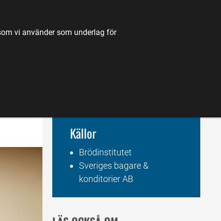
TILL JORDBRUKSVERKET.SE
OM OSS
KONTAKT
k som vi använder som underlag för
K
NYHETER
FÖRDJUPNING
KARTA
Källor
Brödinstitutet
Sveriges bagare & 
konditorier AB