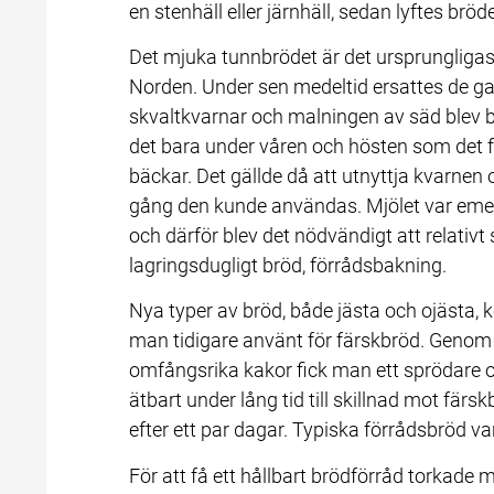
en stenhäll eller järnhäll, sedan lyftes brö
Det mjuka tunnbrödet är det ursprungligast
Norden. Under sen medeltid ersattes de g
skvaltkvarnar och malningen av säd blev b
det bara under våren och hösten som det fan
bäckar. Det gällde då att utnyttja kvarnen 
gång den kunde användas. Mjölet var emelle
och därför blev det nödvändigt att relativt 
lagringsdugligt bröd, förrådsbakning.
Nya typer av bröd, både jästa och ojästa, 
man tidigare använt för färskbröd. Genom a
omfångsrika kakor fick man ett sprödare 
ätbart under lång tid till skillnad mot fär
efter ett par dagar. Typiska förrådsbröd v
För att få ett hållbart brödförråd torkad