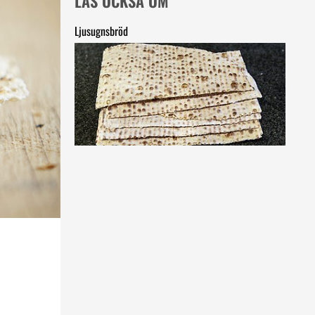
LÄS OCKSÅ OM
Ljusugnsbröd