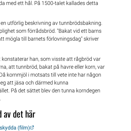
a med ett hål. På 1500-talet kallades detta 
 en utförlig beskrivning av tunnbrödsbakning. 
plighet som förrådsbröd. "Bakat vid ett barns 
tt mögla till barnets förlovningsdag" skriver 
 konstaterar han, som visste att rågbröd var 
a, att tunnbröd, bakat på havre eller korn, var 
Då kornmjöl i motsats till vete inte har någon 
 deg att jäsa och därmed kunna 
let. På det sättet blev den tunna korndegen 
.
 av det här
Länk till annan webbplats.
skydda (film)