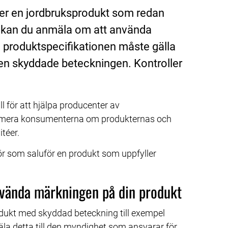
ler en jordbruksprodukt som redan 
g kan du anmäla om att använda 
i produktspecifikationen måste gälla 
n skyddade beteckningen. Kontroller 
l för att hjälpa producenter av 
ormera konsumenterna om produkternas och 
téer.
r som saluför en produkt som uppfyller 
använda märkningen på din produkt
odukt med skyddad beteckning till exempel 
la detta till den myndighet som ansvarar för 