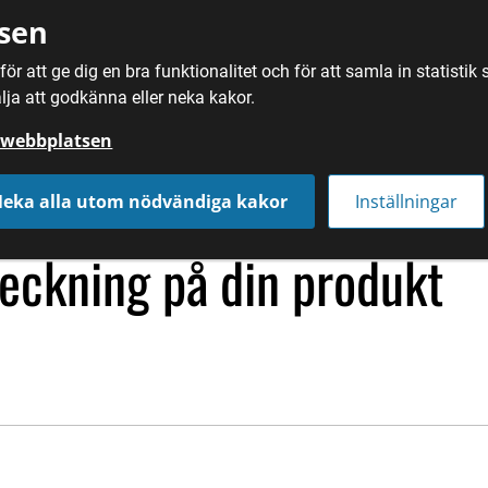
sen
ör att ge dig en bra funktionalitet och för att samla in statisti
SÖK
MAT
DRYC
lja att godkänna eller neka kakor.
å webbplatsen
yddad beteckning på din produkt
eka alla utom nödvändiga kakor
Inställningar
eckning på din produkt