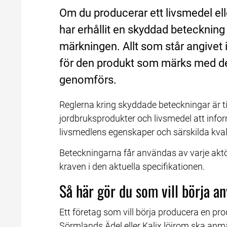
Om du producerar ett livsmedel el
har erhållit en skyddad betecknin
märkningen. Allt som står angivet 
för den produkt som märks med de
genomförs.
Reglerna kring skyddade beteckningar är til
jordbruksprodukter och livsmedel att inf
livsmedlens egenskaper och särskilda kvali
Beteckningarna får användas av varje aktö
kraven i den aktuella specifikationen.
Så här gör du som vill börja 
Ett företag som vill börja producera en pr
Sörmlands Ädel eller Kalix löjrom ska anmä