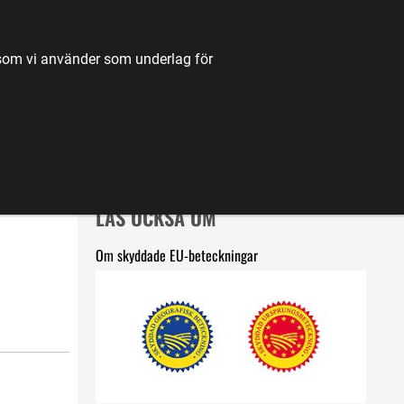
TILL JORDBRUKSVERKET.SE
OM OSS
KONTAKT
k som vi använder som underlag för
K
NYHETER
FÖRDJUPNING
KARTA
LÄS OCKSÅ OM
Om skyddade EU-beteckningar