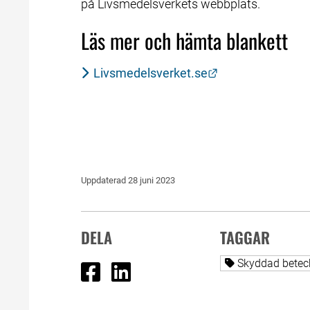
på Livsmedelsverkets webbplats.
Läs mer och hämta blankett
Länk till annan 
Livsmedelsverket.se
Uppdaterad 
28 juni 2023
DELA
TAGGAR
Dela på Facebook
Dela på Linked In
Alla sidor tag
Skyddad betec