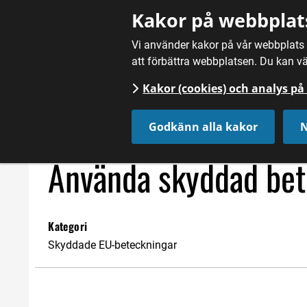
Gå till innehåll
Kakor på webbplat
Vi använder kakor på vår webbplats f
att förbättra webbplatsen. Du kan vä
Kakor (cookies) och analys p
Hem
/
Fördjupning
/
Skyddad EU-beteckning
/
Använda sk
Godkänn alla kakor
N
Använda skyddad bet
Kategori
Skyddade EU-beteckningar