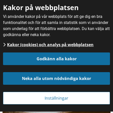
Gå till innehåll
Kakor på webbplatsen
M
Vi använder kakor på vår webbplats för att ge dig en bra
funktionalitet och för att samla in statistik som vi använder
Hem
/
Fördjupning
/
Litteratur om produktions­metoder
/
som underlag för att förbättra webbplatsen. Du kan välja att
Bröd och bakverk
godkänna eller neka kakor.
Kakor (cookies) och analys på webbplatsen
Bröd och bakverk
Godkänn alla kakor
Neka alla utom nödvändiga kakor
Inställningar