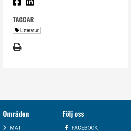
TAGGAR
Alla sidor taggade med
Litteratur
Områden
Följ oss
MAT
FACEBOOK