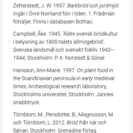
Zetterstedt, J. W. 1957. 
Barkbröd och jordmjöl. 
Ingår i Övre Norrland förr i tiden. 1. Frädmän 
förtäljer. Finns i databasen Bothac.
Campbell, Åke. 1945. ’Äldre svensk brödkultur 
i belysning av 1800-talets allmogebröd’, 
Svenska landsmål och svenskt folkliv 1943–
1944
, Stockholm: P. A. Norstedt & Söner.
Hansson, Ann-Marie. 1997. 
On plant food in 
the Scandinavian peninsula in early medieval 
times
, Archeological research laboratory, 
Stockholms universitet, Stockholm: Jannes 
snabbtryck.
Törnblom, M., Persdotter, B., Magnusson, M. 
och Törnblom, L. 2012. 
Bröd från när och 
fjärran
, Stockholm: Grenadine förlag.