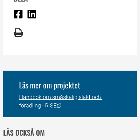
Dela på Facebook
Dela på Linked In
Läs mer om projektet
Handbok om småskalig slakt och 
Länk till annan webbplats.
förädling - RISE
LÄS OCKSÅ OM