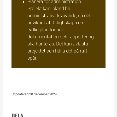
Planera för administration. 
Projekt kan ibland bli 
administrativt krävande, så det 
är viktigt att tidigt skapa en 
tydlig plan för hur 
dokumentation och rapportering 
ska hanteras. Det kan avlasta 
projektet och hålla det på rätt 
spår.
Uppdaterad 
20 december 2024
DELA