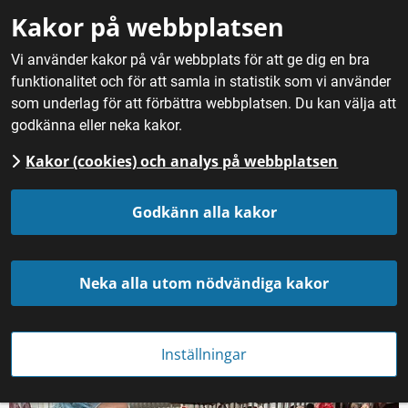
Gå till innehåll
Kakor på webbplatsen
M
Vi använder kakor på vår webbplats för att ge dig en bra
funktionalitet och för att samla in statistik som vi använder
Hem
/
Fördjupning
/
Erfarenheter från projekt
/
Småskalig
som underlag för att förbättra webbplatsen. Du kan välja att
slakt i fokus – ny handbok och riktlinjer banar väg för hållbar
godkänna eller neka kakor.
matproduktion
Kakor (cookies) och analys på webbplatsen
Småskalig slakt i fokus – 
Godkänn alla kakor
ny handbok och riktlinjer 
Neka alla utom nödvändiga kakor
banar väg för hållbar 
matproduktion
Inställningar