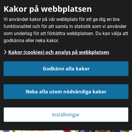
Gå till innehåll
Kakor på webbplatsen
M
Vi använder kakor på vår webbplats för att ge dig en bra
funktionalitet och för att samla in statistik som vi använder
Hem
/
Fördjupning
/
Erfarenheter från projekt
/
Eat Local
som underlag för att förbättra webbplatsen. Du kan välja att
Support Your Roots
godkänna eller neka kakor.
Kakor (cookies) och analys på webbplatsen
Kampanj för mat från nära 
Godkänn alla kakor
håll
Neka alla utom nödvändiga kakor
Inställningar