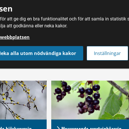
sen
ör att ge dig en bra funktionalitet och för att samla in statisti
SÖK
MAT
DRYC
lja att godkänna eller neka kakor.
å webbplatsen
eka alla utom nödvändiga kakor
Inställningar
e björksavsvin
Mousserande svartvinbärsvin