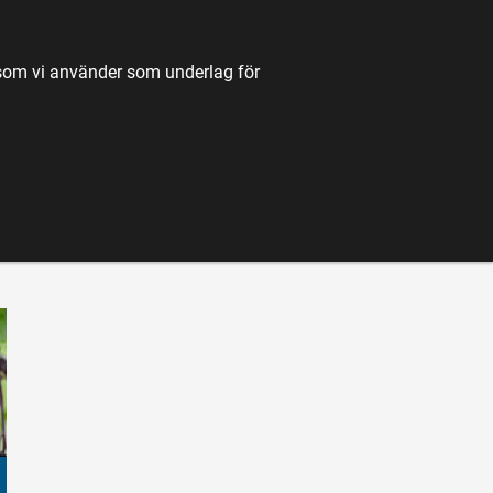
TILL JORDBRUKSVERKET.SE
OM OSS
KONTAKT
k som vi använder som underlag för
K
NYHETER
FÖRDJUPNING
KARTA