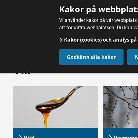
Gå till innehåll
Kakor på webbplat
Vi använder kakor på vår webbplats f
att förbättra webbplatsen. Du kan vä
Kakor (cookies) och analys p
Hem
/
Dryck
/
Vin
Godkänn alla kakor
N
Vin
Mjöd
Mousserand