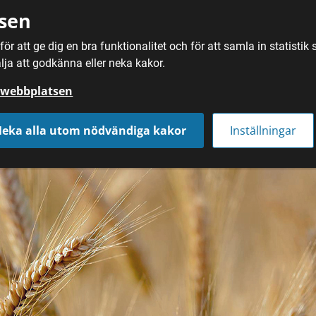
sen
ör att ge dig en bra funktionalitet och för att samla in statisti
SÖK
MAT
DRYC
lja att godkänna eller neka kakor.
å webbplatsen
eka alla utom nödvändiga kakor
Inställningar