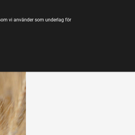
TILL JORDBRUKSVERKET.SE
OM OSS
KONTAKT
k som vi använder som underlag för
K
NYHETER
FÖRDJUPNING
KARTA