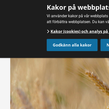
Gå till innehåll
Kakor på webbplat
Vi använder kakor på vår webbplats f
att förbättra webbplatsen. Du kan vä
Kakor (cookies) och analys p
Godkänn alla kakor
N
Hem
/
Om Smaka Sverige
/
Prenumerera