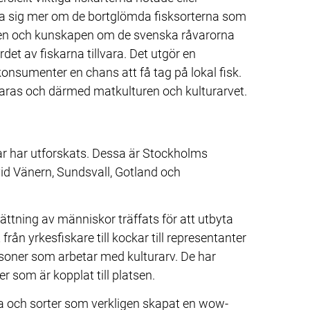
lära sig mer om de bortglömda fisksorterna som 
ten och kunskapen om de svenska råvarorna 
et av fiskarna tillvara. Det utgör en 
konsumenter en chans att få tag på lokal fisk. 
varas och därmed matkulturen och kulturarvet.
ar har utforskats. Dessa är Stockholms 
d Vänern, Sundsvall, Gotland och 
ttning av människor träffats för att utbyta 
från yrkesfiskare till kockar till representanter 
rsoner som arbetar med kulturarv. De har 
r som är kopplat till platsen.
ta och sorter som verkligen skapat en wow-