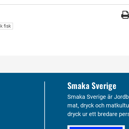
gade med
 sidor taggade med
k fisk
Smaka Sverige
Smaka Sverige är Jordb
mat, dryck och matkultu
dryck ur ett bredare pers