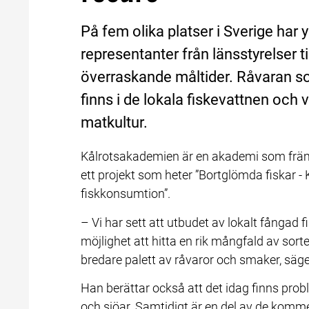
På fem olika platser i Sverige har 
representanter från länsstyrelser
överraskande måltider. Råvaran som
finns i de lokala fiskevattnen och v
matkultur.
Kålrotsakademien är en akademi som främj
ett projekt som heter ”Bortglömda fiskar - 
fiskkonsumtion”.
– Vi har sett att utbudet av lokalt fångad 
möjlighet att hitta en rik mångfald av sorter 
bredare palett av råvaror och smaker, säge
Han berättar också att det idag finns probl
och sjöar. Samtidigt är en del av de kommers