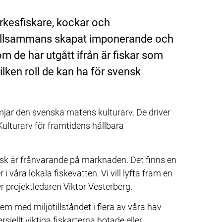
yrkesfiskare, kockar och 
 tillsammans skapat imponerande och 
 de har utgått ifrån är fiskar som 
ilken roll de kan ha för svensk 
ar den svenska matens kulturarv. De driver 
Kulturarv för framtidens hållbara 
fisk är frånvarande på marknaden. Det finns en 
i våra lokala fiskevatten. Vi vill lyfta fram en 
r projektledaren Viktor Vesterberg.
em med miljötillståndet i flera av våra hav 
iellt viktiga fiskarterna hotade eller 