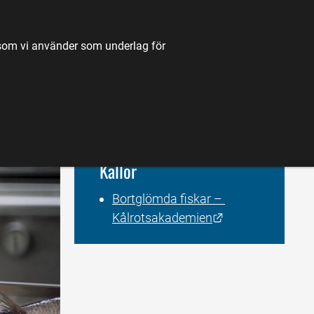
TILL JORDBRUKSVERKET.SE
OM OSS
KONTAKT
k som vi använder som underlag för
K
NYHETER
FÖRDJUPNING
KARTA
Källor
Bortglömda fiskar – 
Länk till annan 
Kålrotsakademien