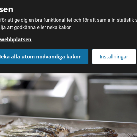
sen
ör att ge dig en bra funktionalitet och för att samla in statisti
SÖK
MAT
DRYC
lja att godkänna eller neka kakor.
å webbplatsen
eka alla utom nödvändiga kakor
Inställningar