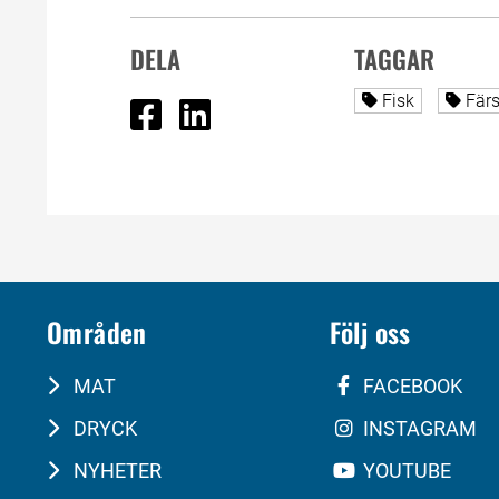
DELA
TAGGAR
Dela på Facebook
Dela på Linked In
Alla sidor tag
Alla
Fisk
Färs
Områden
Följ oss
MAT
FACEBOOK
DRYCK
INSTAGRAM
NYHETER
YOUTUBE