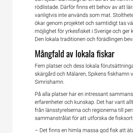
rödlistade. Därför finns ett behov av att 
vanligtvis inte används som mat. Stolthe
ökar genom projektet och samtidigt tas värd
möjlighet för yrkesfisket i Sverige och ger 
Den lokala traditionen och förädlingen be
Mångfald av lokala fiskar
Fem platser och dess lokala förutsättning
skärgård och Mälaren, Spikens fiskhamn vi
Simrishamn.
På alla platser har en intressant sammansä
erfarenheter och kunskap. Det har varit allt 
från länsstyrelserna och regionerna till pe
sammanstrålat för att utforska de fisksorte
– Det finns en himla massa god fisk att ä