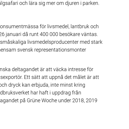
lgsafari och lära sig mer om djuren i parken.
konsumentmässa för livsmedel, lantbruk och 
6 januari då runt 400 000 besökare väntas. 
t småskaliga livsmedelsproducenter med stark 
emensam svensk representationsmonter 
ka deltagandet är att väcka intresse för 
xportör. Ett sätt att uppnå det målet är att 
h dryck kan erbjuda, inte minst kring 
dbruksverket har haft i uppdrag från 
tagandet på Grüne Woche under 2018, 2019 