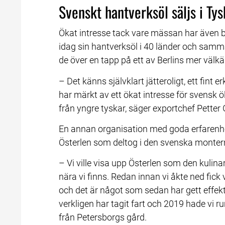
Svenskt hantverksöl säljs i Ty
Ökat intresse tack vare mässan har även br
idag sin hantverksöl i 40 länder och samm
de över en tapp på ett av Berlins mer välkä
– Det känns självklart jätteroligt, ett fint
har märkt av ett ökat intresse för svensk öl
från yngre tyskar, säger exportchef Petter
En annan organisation med goda erfarenhe
Österlen som deltog i den svenska monte
– Vi ville visa upp Österlen som den kulinar
nära vi finns. Redan innan vi åkte ned fic
och det är något som sedan har gett effek
verkligen har tagit fart och 2019 hade vi 
från Petersborgs gård.