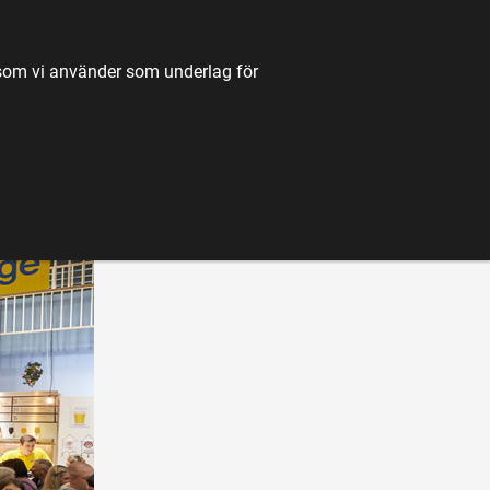
TILL JORDBRUKSVERKET.SE
OM OSS
KONTAKT
k som vi använder som underlag för
K
NYHETER
FÖRDJUPNING
KARTA