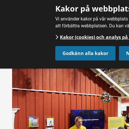
Gå till innehåll
Kakor på webbplat
Vi använder kakor på vår webbplats f
att förbättra webbplatsen. Du kan vä
Kakor (cookies) och analys p
Hem
/
Nyheter
Godkänn alla kakor
N