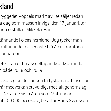
skland
yggeriet Poppels märkt av. De säljer redan 
a dag som mässan invigs, den 17 januari, tar 
nda ölställen, Mikkeler Bar.
 erkännande i ölens hemland. Jag tycker man 
kultur under de senaste två åren, framför allt 
 Gunnarson.
ter från sitt mässdeltagande är Matrundan 
rn både 2018 och 2019.
iska region den är och få tyskarna att inse hur 
k vår medverkan ett väldigt medialt genomslag 
t. Det är de sista åren som Matrundan 
runt 100 000 besökare, berättar Hans Svensson 