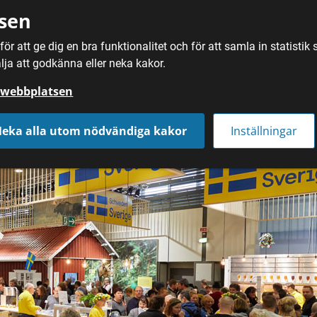
sen
ör att ge dig en bra funktionalitet och för att samla in statisti
SÖK
MAT
DRYC
lja att godkänna eller neka kakor.
å webbplatsen
eka alla utom nödvändiga kakor
Inställningar