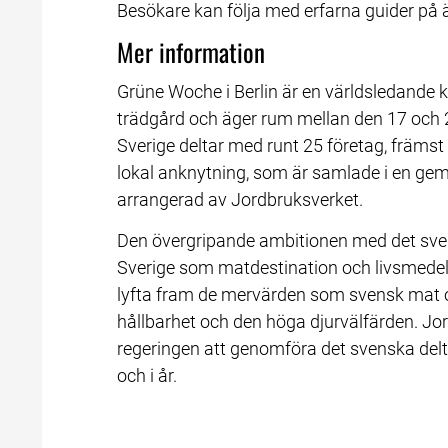
Besökare kan följa med erfarna guider på ä
Mer information
Grüne Woche i Berlin är en världsledande 
trädgård och äger rum mellan den 17 och 2
Sverige deltar med runt 25 företag, främs
lokal anknytning, som är samlade i en g
arrangerad av Jordbruksverket.
Den övergripande ambitionen med det svens
Sverige som matdestination och livsmedelse
lyfta fram de mervärden som svensk mat oc
hållbarhet och den höga djurvälfärden. Jor
regeringen att genomföra det svenska del
och i år.