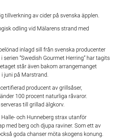
 tillverkning av cider på svenska äpplen.
ogisk odling vid Mälarens strand med 
sbelönad inlagd sill från svenska producenter 
a i serien ”Swedish Gourmet Herring” har tagits 
etaget står även bakom arrangemanget 
 i juni på Marstrand.
certifierad producent av grillsåser, 
der 100 procent naturliga råvaror. 
veras till grillad älgkorv.
 Halle- och Hunneberg strax utanför 
kap med berg och djupa raviner. Som ett av 
 också goda chanser möta skogens konung. 