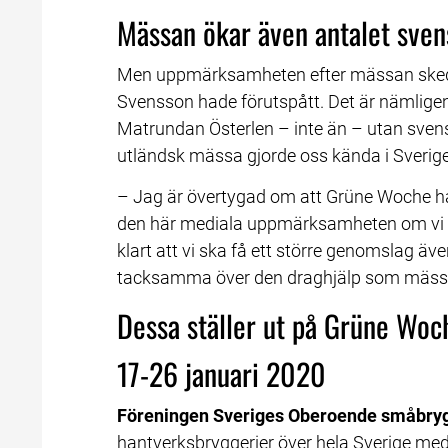
Mässan ökar även antalet sve
Men uppmärksamheten efter mässan skedde 
Svensson hade förutspått. Det är nämlige
Matrundan Österlen – inte än – utan svensk
utländsk mässa gjorde oss kända i Sverige
– Jag är övertygad om att Grüne Woche har b
den här mediala uppmärksamheten om vi inte
klart att vi ska få ett större genomslag även
tacksamma över den draghjälp som mäss
Dessa ställer ut på Grüne Woc
17-26 januari 2020
Föreningen Sveriges Oberoende småbryg
hantverksbryggerier över hela Sverige med e