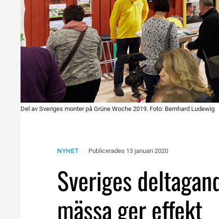
Del av Sveriges monter på Grüne Woche 2019. Foto: Bernhard Ludewig
NYHET
Publicerades 
13 januari 2020
Sveriges deltagand
mässa ger effekt