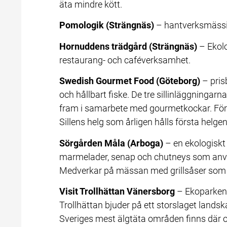
äta mindre kött.
Pomologik (Strängnäs)
 – hantverksmässig
Hornuddens trädgård (Strängnäs)
 – Ekol
restaurang- och caféverksamhet.
Swedish Gourmet Food (Göteborg)
 – pri
och hållbart fiske. De tre sillinläggningarn
fram i samarbete med gourmetkockar. För
Sillens helg som årligen hålls första helgen
Sörgården Måla (Arboga)
 – en ekologiskt 
marmelader, senap och chutneys som använ
Medverkar på mässan med grillsåser som ser
Visit Trollhättan Vänersborg
 – Ekoparken
Trollhättan bjuder på ett storslaget lands
Sveriges mest älgtäta områden finns där