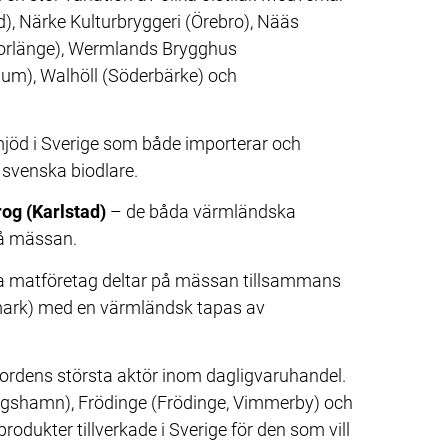
, Närke Kulturbryggeri (Örebro), Nääs 
Borlänge), Wermlands Brygghus 
m), Walhöll (Söderbärke) och 
mjöd i Sverige som både importerar och 
 svenska biodlare.
og (Karlstad)
 – de båda värmländska 
på mässan.
a matföretag deltar på mässan tillsammans 
rk) med en värmländsk tapas av 
rdens största aktör inom dagligvaruhandel. 
ngshamn), Frödinge (Frödinge, Vimmerby) och 
ukter tillverkade i Sverige för den som vill 