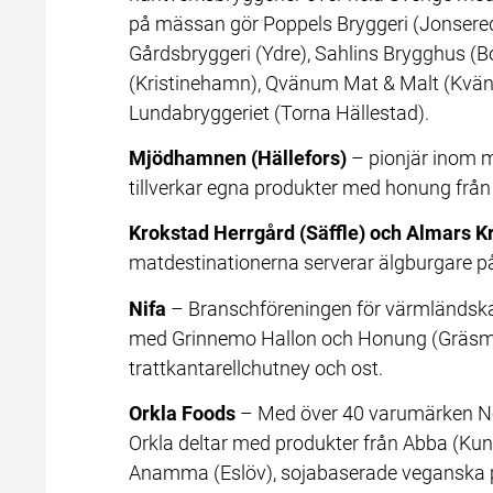
på mässan gör Poppels Bryggeri (Jonsered)
Gårdsbryggeri (Ydre), Sahlins Brygghus (
(Kristinehamn), Qvänum Mat & Malt (Kvänu
Lundabryggeriet (Torna Hällestad).
Mjödhamnen (Hällefors)
 – pionjär inom 
tillverkar egna produkter med honung från
Krokstad Herrgård (Säffle) och Almars Kr
matdestinationerna serverar älgburgare 
Nifa
 – Branschföreningen för värmländsk
med Grinnemo Hallon och Honung (Gräsma
trattkantarellchutney och ost.
Orkla Foods
 – Med över 40 varumärken No
Orkla deltar med produkter från Abba (Ku
Anamma (Eslöv), sojabaserade veganska prod