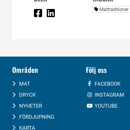
Dela på Facebook
Dela på Linked In
Alla sidor tag
Mattraditioner
Områden
Följ oss
MAT
FACEBOOK
DRYCK
INSTAGRAM
NYHETER
YOUTUBE
FÖRDJUPNING
KARTA