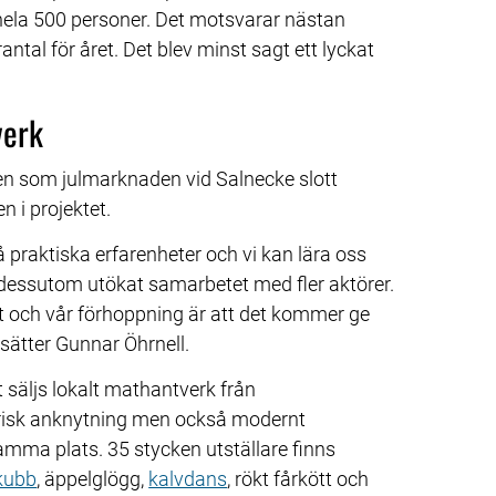
hela 500 personer. Det motsvarar nästan 
l för året. Det blev minst sagt ett lyckat 
verk
n som julmarknaden vid Salnecke slott 
n i projektet.
raktiska erfarenheter och vi kan lära oss 
 dessutom utökat samarbetet med fler aktörer. 
 och vår förhoppning är att det kommer ge 
tsätter Gunnar Öhrnell.
säljs lokalt mathantverk från 
risk anknytning men också modernt 
ma plats. 35 stycken utställare finns 
kubb
, äppelglögg, 
kalvdans
, rökt fårkött och 