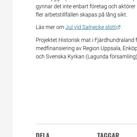
gynnar det inte enbart företag och aktörer g
fler arbetstillfällen skapas på lång sikt.
Länk t
Läs mer om 
Jul vid Salnecke slott
.
Projektet Historisk mat i Fjärdhundralan
medfinansiering av Region Uppsala, Enköp
och Svenska Kyrkan (Lagunda församling)
DELA
TAGGAR