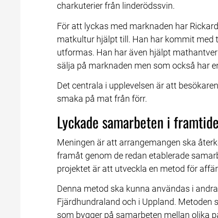
charkuterier från linderödssvin.
För att lyckas med marknaden har Rickard
matkultur hjälpt till. Han har kommit med
utformas. Han har även hjälpt mathantverk
sälja på marknaden men som också har en 
Det centrala i upplevelsen är att besökaren
smaka på mat från förr.
Lyckade samarbeten i framtid
Meningen är att arrangemangen ska återkom
framåt genom de redan etablerade samarbe
projektet är att utveckla en metod för affä
Denna metod ska kunna användas i andra k
Fjärdhundraland och i Uppland. Metoden ska 
som bygger på samarbeten mellan olika part