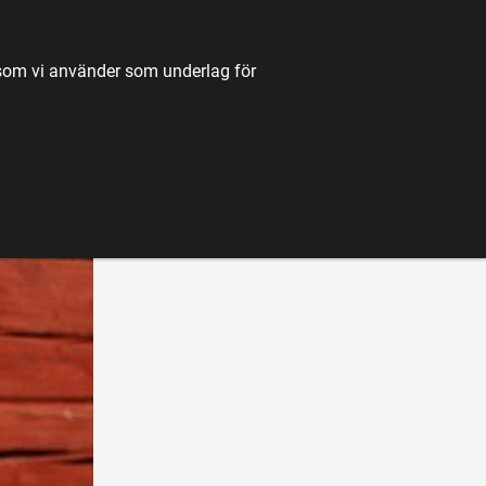
TILL JORDBRUKSVERKET.SE
OM OSS
KONTAKT
k som vi använder som underlag för
K
NYHETER
FÖRDJUPNING
KARTA