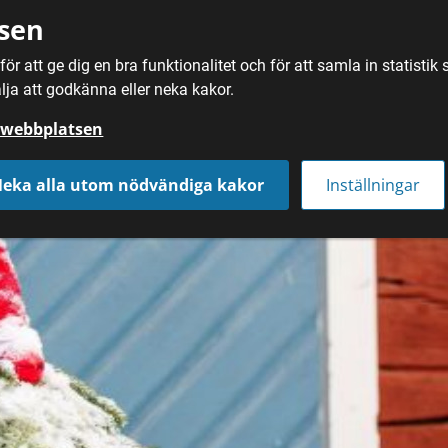
sen
ör att ge dig en bra funktionalitet och för att samla in statisti
SÖK
MAT
DRYC
lja att godkänna eller neka kakor.
å webbplatsen
eka alla utom nödvändiga kakor
Inställningar