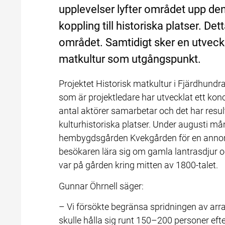
upplevelser lyfter området upp de
koppling till historiska platser. Detta
området. Samtidigt sker en utveck
matkultur som utgångspunkt.
Projektet Historisk matkultur i Fjärdhundra
som är projektledare har utvecklat ett kon
antal aktörer samarbetar och det har resul
kulturhistoriska platser. Under augusti måna
hembygdsgården Kvekgården för en annor
besökaren lära sig om gamla lantrasdjur o
var på gården kring mitten av 1800-talet.
Gunnar Öhrnell säger:
– Vi försökte begränsa spridningen av ar
skulle hålla sig runt 150–200 personer efte