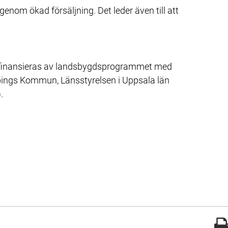
enom ökad försäljning. Det leder även till att 
ill annan webbplats.
d finansieras av landsbygdsprogrammet med 
ings Kommun, Länsstyrelsen i Uppsala län 
.