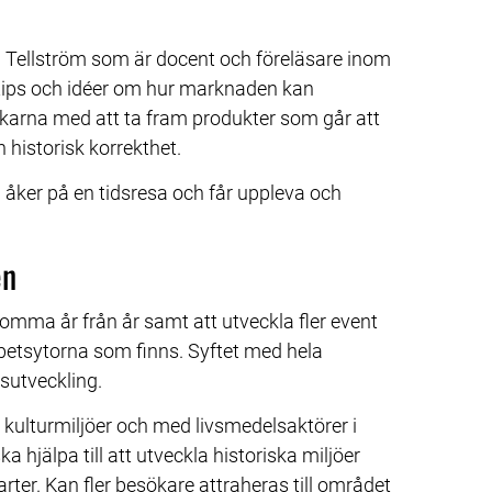
 Tellström som är docent och föreläsare inom 
 tips och idéer om hur marknaden kan 
arna med att ta fram produkter som går att 
historisk korrekthet.
 åker på en tidsresa och får uppleva och 
en
ma år från år samt att utveckla fler event 
tsytorna som finns. Syftet med hela 
rsutveckling.
ulturmiljöer och med livsmedelsaktörer i 
hjälpa till att utveckla historiska miljöer 
er. Kan fler besökare attraheras till området 