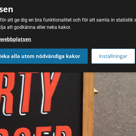
sen
ör att ge dig en bra funktionalitet och för att samla in statisti
SÖK
MAT
DRYC
lja att godkänna eller neka kakor.
å webbplatsen
eka alla utom nödvändiga kakor
Inställningar