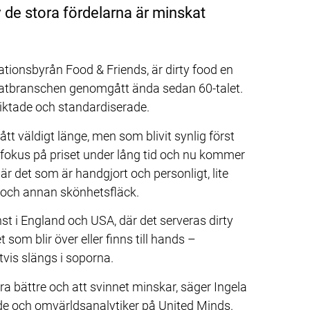
v de stora fördelarna är minskat 
ionsbyrån Food & Friends, är dirty food en 
matbranschen genomgått ända sedan 60-talet. 
iktade och standardiserade.
tt väldigt länge, men som blivit synlig först 
t fokus på priset under lång tid och nu kommer 
r det som är handgjort och personligt, lite 
 och annan skönhetsfläck.
nst i England och USA, där det serveras dirty 
 som blir över eller finns till hands – 
vis slängs i soporna.
ara bättre och att svinnet minskar, säger Ingela 
e och omvärldsanalytiker på United Minds.