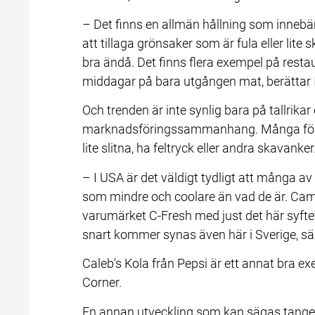
– Det finns en allmän hållning som innebär
att tillaga grönsaker som är fula eller lite 
bra ändå. Det finns flera exempel på resta
middagar på bara utgången mat, berättar 
Och trenden är inte synlig bara på tallrikar o
marknadsföringssammanhang. Många förpac
lite slitna, ha feltryck eller andra skavanker
– I USA är det väldigt tydligt att många av
som mindre och coolare än vad de är. Campb
varumärket C-Fresh med just det här syfte
snart kommer synas även här i Sverige, sä
Caleb's Kola från Pepsi är ett annat bra 
Corner.
En annan utveckling som kan sägas tangera 