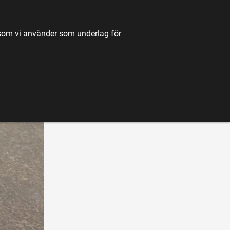
TILL JORDBRUKSVERKET.SE
OM OSS
KONTAKT
k som vi använder som underlag för
K
NYHETER
FÖRDJUPNING
KARTA