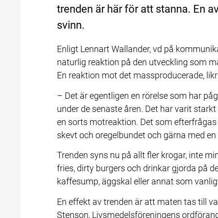
trenden är här för att stanna. En a
svinn.
Enligt Lennart Wallander, vd på kommunikat
naturlig reaktion på den utveckling som 
En reaktion mot det massproducerade, likr
– Det är egentligen en rörelse som har pågå
under de senaste åren. Det har varit stark
en sorts motreaktion. Det som efterfrågas ä
skevt och oregelbundet och gärna med en
Trenden syns nu på allt fler krogar, inte mi
fries, dirty burgers och drinkar gjorda på det
kaffesump, äggskal eller annat som vanligt
En effekt av trenden är att maten tas till v
Stenson, Livsmedelsföreningens ordförand