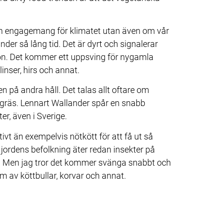
ch engagemang för klimatet utan även om vår 
der så lång tid. Det är dyrt och signalerar 
n. Det kommer ett uppsving för nygamla 
inser, hirs och annat.
n på andra håll. Det talas allt oftare om 
ögräs. Lennart Wallander spår en snabb 
r, även i Sverige.
ivt än exempelvis nötkött för att få ut så 
jordens befolkning äter redan insekter på 
ter. Men jag tror det kommer svänga snabbt och 
orm av köttbullar, korvar och annat.