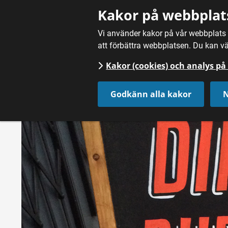
Gå till innehåll
Kakor på webbplat
Vi använder kakor på vår webbplats f
att förbättra webbplatsen. Du kan vä
Kakor (cookies) och analys p
Hem
/
Nyheter
Godkänn alla kakor
N