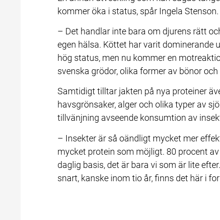
kommer öka i status, spår Ingela Stenson.
– Det handlar inte bara om djurens rätt o
egen hälsa. Köttet har varit dominerande un
hög status, men nu kommer en motreaktio
svenska grödor, olika former av bönor och l
Samtidigt tilltar jakten på nya proteiner äve
havsgrönsaker, alger och olika typer av sj
tillvänjning avseende konsumtion av insekte
– Insekter är så oändligt mycket mer effekt
mycket protein som möjligt. 80 procent av 
daglig basis, det är bara vi som är lite ef
snart, kanske inom tio år, finns det här i f