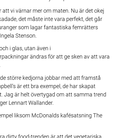
 att vi värnar mer om maten. Nu är det okej 
skadade, det måste inte vara perfekt, det går 
uranger som lagar fantastiska femrätters 
Ingela Stenson.
ch i glas, utan även i 
kningar ändras för att ge sken av att vara 
.
 de större kedjorna jobbar med att framstå 
ell's är ett bra exempel, de har skapat 
t. Jag är helt övertygad om att samma trend 
ger Lennart Wallander.
exempel liksom McDonalds kafésatsning The 
dirty food-trenden är att det vegetariska 