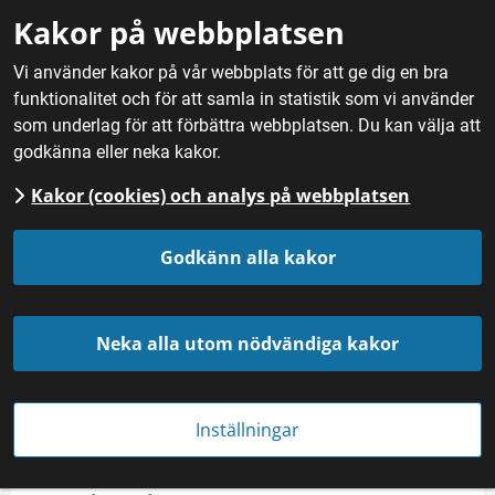
Gå till innehåll
Kakor på webbplatsen
M
Vi använder kakor på vår webbplats för att ge dig en bra
funktionalitet och för att samla in statistik som vi använder
Hem
/
Mat
/
Spannmål
/
Svedjeråg
som underlag för att förbättra webbplatsen. Du kan välja att
godkänna eller neka kakor.
Kakor (cookies) och analys på webbplatsen
Svedjeråg
Godkänn alla kakor
Neka alla utom nödvändiga kakor
Inställningar