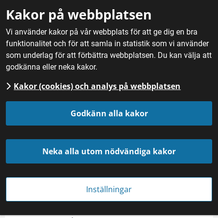
Gå till innehåll
Kakor på webbplatsen
M
Vi använder kakor på vår webbplats för att ge dig en bra
funktionalitet och för att samla in statistik som vi använder
Hem
/
Mat
/
Rotfrukter, kål och lök
/
Ramslök
som underlag för att förbättra webbplatsen. Du kan välja att
godkänna eller neka kakor.
Kakor (cookies) och analys på webbplatsen
Ramslök
Godkänn alla kakor
Neka alla utom nödvändiga kakor
Inställningar