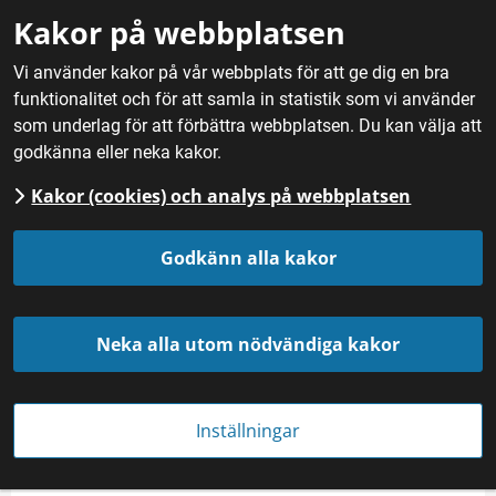
Gå till innehåll
Kakor på webbplatsen
M
Vi använder kakor på vår webbplats för att ge dig en bra
funktionalitet och för att samla in statistik som vi använder
Hem
/
Mat
/
Örter och övriga köksväxter
/
Quinoa
som underlag för att förbättra webbplatsen. Du kan välja att
godkänna eller neka kakor.
Kakor (cookies) och analys på webbplatsen
Quinoa
Godkänn alla kakor
Neka alla utom nödvändiga kakor
Inställningar