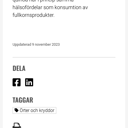
hälsofördelar som konsumtion av 
fullkornsprodukter.
Uppdaterad 
9 november 2023
DELA
Dela på Facebook
Dela på Linked In
TAGGAR
Alla sidor taggade med
Örter och kryddor