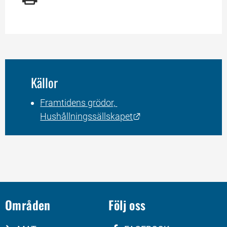
Källor
Framtidens grödor, 
Länk till annan webbp
Hushållningssällskapet
Områden
Följ oss