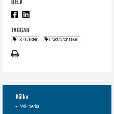
DELA
Dela på Facebook
Dela på Linked In
TAGGAR
Alla sidor taggade med
Alla sidor taggade med
Köksväxter
Frukt/Grönsaker
Källor
Wikipedia