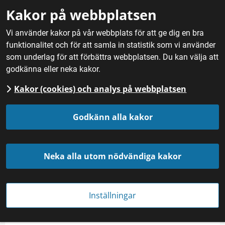
Gå till innehåll
Kakor på webbplatsen
M
Vi använder kakor på vår webbplats för att ge dig en bra
funktionalitet och för att samla in statistik som vi använder
Hem
/
Mat
/
Örter och övriga köksväxter
/
Pepparrot
som underlag för att förbättra webbplatsen. Du kan välja att
godkänna eller neka kakor.
Kakor (cookies) och analys på webbplatsen
Pepparrot
Godkänn alla kakor
Neka alla utom nödvändiga kakor
Inställningar